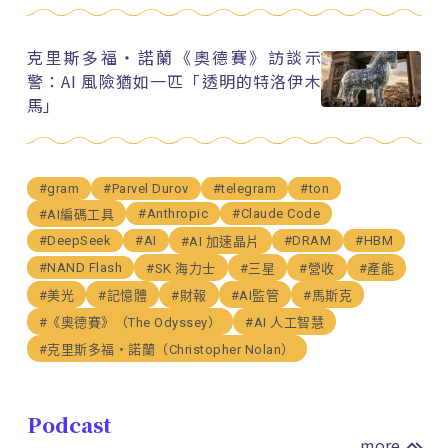
克里斯多福・諾蘭《奧德賽》訪談示
警：AI 風險猶如一匹「透明的特洛伊木
馬」
#gram
#Parvel Durov
#telegram
#ton
#Anthropic
#Claude Code
#AI編碼工具
#DeepSeek
#AI
#DRAM
#HBM
#AI 加速晶片
#NAND Flash
#SK 海力士
#三星
#營收
#產能
#美光
#記憶體
#財報
#AI監管
#馬斯克
#《奧德賽》（The Odyssey）
#AI 人工智慧
#克里斯多福・諾蘭（Christopher Nolan）
Podcast
more