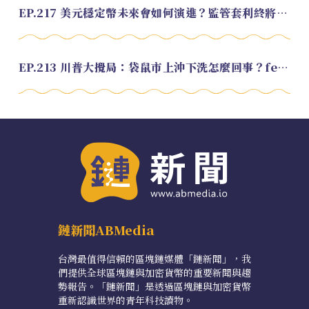
EP.217 美元穩定幣未來會如何演進？監管套利終將收斂？feat. 研究員 余哲安
EP.213 川普大攪局：袋鼠市上沖下洗怎麼回事？feat. Alvin
鏈新聞ABMedia
台灣最值得信賴的區塊鏈媒體「鏈新聞」，我
們提供全球區塊鏈與加密貨幣的重要新聞與趨
勢報告。「鏈新聞」是透過區塊鏈與加密貨幣
重新認識世界的青年科技讀物。