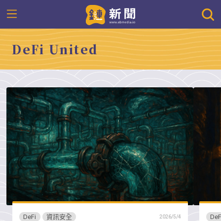
DeFi United
DeFi
資訊安全
DeF
2026/5/4