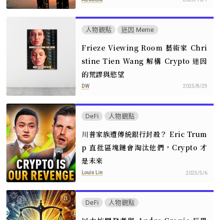
人物觀點
迷因 Meme
Frieze Viewing Room 藝術家 Chri
stine Tien Wang 解構 Crypto 迷因
的荒謬與慾望
DW
2025/8/29
DeFi
人物觀點
川普家族遭傳統銀行封殺？ Eric Trum
p 直批區塊鏈會淘汰他們，Crypto 才
是未來
Louis Lin
2025/5/6
DeFi
人物觀點