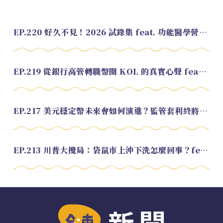
EP.220 好久不見！2026 試錄集 feat. 功能醫學營養師 美寶
EP.219 從銀行高管轉職幣圈 KOL 的真實心聲 feat.龜大
EP.217 美元穩定幣未來會如何演進？監管套利終將收斂？feat. 研究員 余哲安
EP.213 川普大攪局：袋鼠市上沖下洗怎麼回事？feat. Alvin