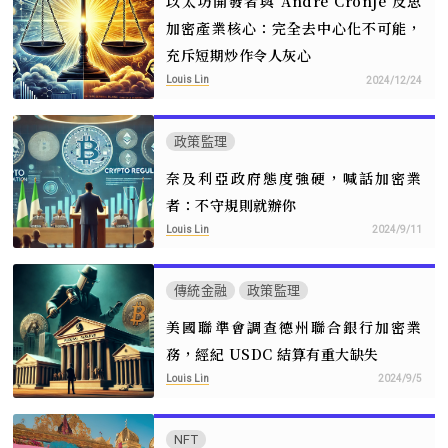
以太坊開發者與 Andre Cronje 反思
加密產業核心：完全去中心化不可能，
充斥短期炒作令人灰心
Louis Lin
2024/12/24
政策監理
奈及利亞政府態度強硬，喊話加密業
者：不守規則就辦你
Louis Lin
2024/9/11
傳統金融
政策監理
美國聯準會調查德州聯合銀行加密業
務，經紀 USDC 結算有重大缺失
Louis Lin
2024/9/5
NFT