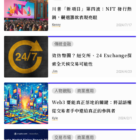
川普「新項目」第四波：NFT 發行熱
銷，競選籌款表現亮眼
Kenny
2024/7/17
傳統金融
效仿幣圈？紐交所、24 Exchange探
索全天候交易可能性
Jim
2024/4/23
人物觀點
商業應用
Web3 要能真正落地的關鍵：將話語權
從交易者手中還給真正的參與者
Kyle
2024/2/1
交易市場
商業應用