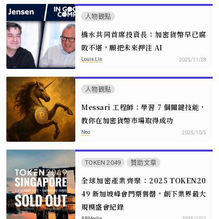
人物觀點
橋水共同首席投資長：加密貨幣早已腐
敗不堪，願把未來押注 AI
Louis Lin
2025/11/28
人物觀點
Messari 工程師：學習 7 個關鍵技能，
教你在加密貨幣市場取得成功
Neo
2025/10/5
TOKEN 2049
贊助文章
全球加密產業齊聚：2025 TOKEN20
49 新加坡峰會門票售罄，創下業界最大
規模盛會紀錄
ABMedia
2025/10/1