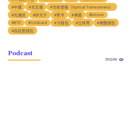
#中國
#光互連
#光收發器（Optical Transceivers）
#bitcoin
#光通訊
#矽光子
#禁令
#美國
#BTC
#Coldcard
#冷錢包
#比特幣
#硬體錢包
#自託管錢包
Podcast
more