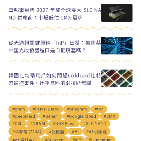
華邦電目標 2027 年成全球最大 SLC NA
ND 供應商：市場低估 CMX 需求
從光通訊關鍵原料「InP」出發：美國禁
中國光收發器進口是自掘墳墓嗎？
韓國比特幣用戶如何閃過Coldcard比特
幣被盜事件，出乎意料的跟技術無關
#gram
#Parvel Durov
#telegram
#ton
#DeepMind
#Gemini
#Google Cloud
#CMX
#CXL
#DRAM
#NOR Flash
#SLC NAND
#AI
#華邦電 (2344)
#記憶體
#AI 供應鏈
#Coherent
#InP
#Lumentum
#AI 資料中心