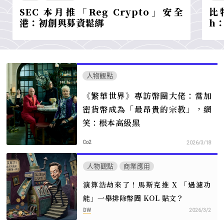
SEC 本月推「Reg Crypto」安全
比
港：初創與募資鬆綁
h
人物觀點
《繁華世界》專訪幣圈大佬：當加
密貨幣成為「最昂貴的宗教」，網
笑：根本高級黑
Co2
2026/3/18
人物觀點
商業應用
演算浩劫來了！馬斯克推 X 「過濾功
能」一舉排除幣圈 KOL 貼文？
DW
2026/3/2