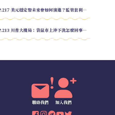
EP.217 美元穩定幣未來會如何演進？監管套利終將收斂？feat. 研究員 余哲安
EP.213 川普大攪局：袋鼠市上沖下洗怎麼回事？feat. Alvin
聯絡我們
加入我們