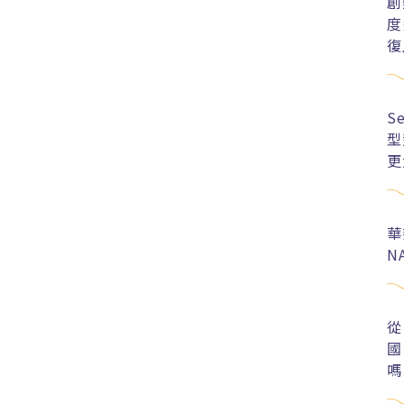
創
度
復
S
型
更
華
N
從
國
嗎