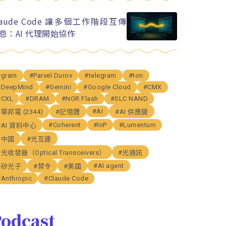
laude Code 讓多個工作階段互傳
息：AI 代理開始協作
#gram
#Parvel Durov
#telegram
#ton
#DeepMind
#Gemini
#Google Cloud
#CMX
#CXL
#DRAM
#NOR Flash
#SLC NAND
#AI
#華邦電 (2344)
#記憶體
#AI 供應鏈
#Coherent
#InP
#Lumentum
#AI 資料中心
#中國
#光互連
#光收發器（Optical Transceivers）
#光通訊
#AI agent
#矽光子
#禁令
#美國
#Anthropic
#Claude Code
odcast