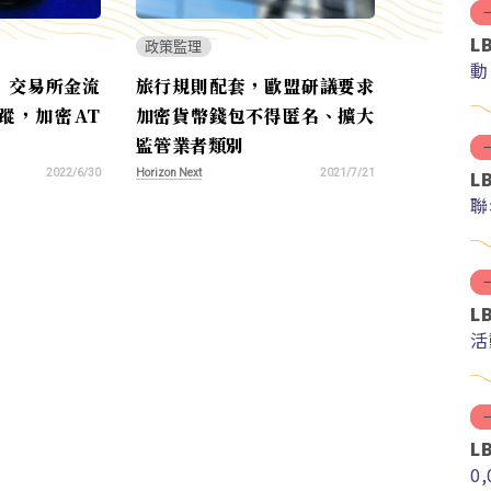
L
政策監理
動
：交易所金流
旅行規則配套，歐盟研議要求
蹤，加密AT
加密貨幣錢包不得匿名、擴大
監管業者類別
L
Horizon Next
2022/6/30
2021/7/21
聯
L
活
L
0