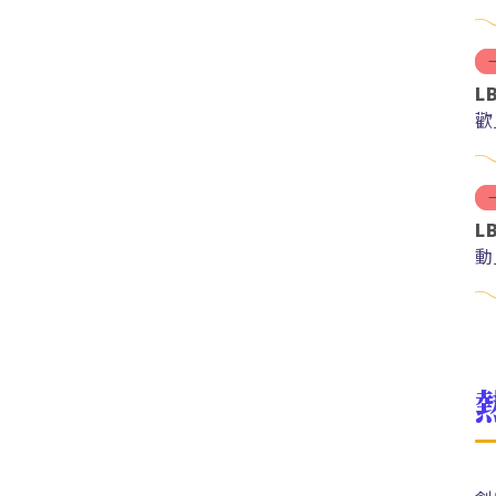
L
歡
L
動