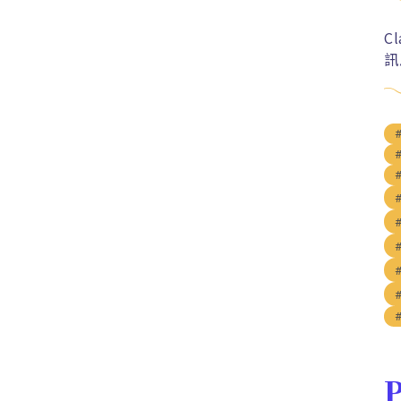
C
訊
P