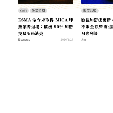
CeFi
政策監理
政策監理
ESMA 命令未取得 MiCA 牌
歐盟加密法更新
照業者退場：歐洲 80% 加密
不限金額皆需追
交易所恐消失
M也列管
Elponcrab
Jim
2026/6/29