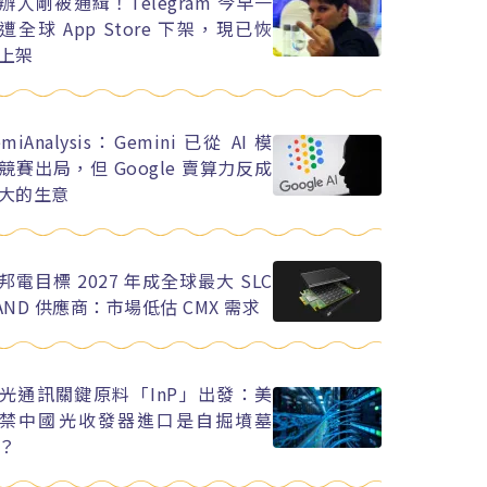
辦人剛被通緝！Telegram 今早一
遭全球 App Store 下架，現已恢
上架
emiAnalysis：Gemini 已從 AI 模
競賽出局，但 Google 賣算力反成
大的生意
邦電目標 2027 年成全球最大 SLC
AND 供應商：市場低估 CMX 需求
光通訊關鍵原料「InP」出發：美
禁中國光收發器進口是自掘墳墓
？