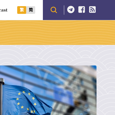
cast
繁
简