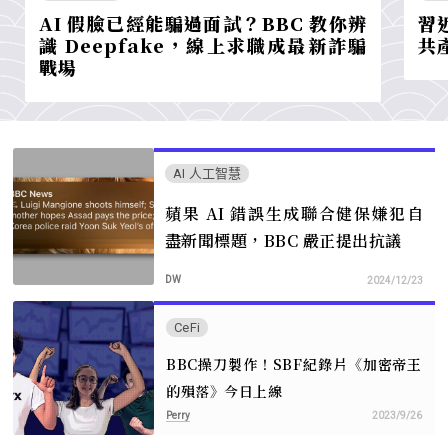
AI 假臉已經能騙過面試？BBC 教你辨
習
識 Deepfake，線上求職成最新詐騙
共
戰場
AI 人工智慧
蘋果 AI 錯誤生成聯合健保嫌犯自
盡新聞標題，BBC 嚴正提出抗議
DW
2024/12/23
CeFi
BBC操刀製作！SBF紀錄片《加密帝王
的殞落》今日上線
Perry
2023/9/26