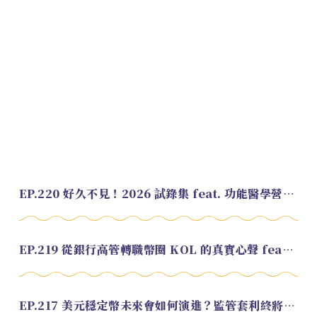
EP.220 好久不見！2026 試錄集 feat. 功能醫學營養師 美寶
EP.219 從銀行高管轉職幣圈 KOL 的真實心聲 feat.龜大
EP.217 美元穩定幣未來會如何演進？監管套利終將收斂？feat. 研究員 余哲安