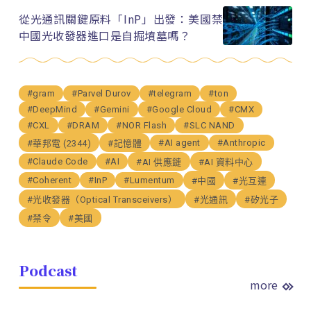
從光通訊關鍵原料「InP」出發：美國禁
中國光收發器進口是自掘墳墓嗎？
#gram
#Parvel Durov
#telegram
#ton
#DeepMind
#Gemini
#Google Cloud
#CMX
#CXL
#DRAM
#NOR Flash
#SLC NAND
#AI agent
#Anthropic
#華邦電 (2344)
#記憶體
#Claude Code
#AI
#AI 供應鏈
#AI 資料中心
#Coherent
#InP
#Lumentum
#中國
#光互連
#光收發器（Optical Transceivers）
#光通訊
#矽光子
#禁令
#美國
Podcast
more