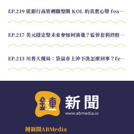
EP.219 從銀行高管轉職幣圈 KOL 的真實心聲 feat.龜大
EP.217 美元穩定幣未來會如何演進？監管套利終將收斂？feat. 研究員 余哲安
EP.213 川普大攪局：袋鼠市上沖下洗怎麼回事？feat. Alvin
鏈新聞ABMedia