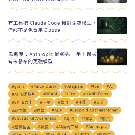
有工具把 Claude Code 接到免費模型，
但那不是免費用 Claude
馬斯克：Anthropic 最領先，手上還握
有未發布的更強模型
#gram
#Parvel Durov
#telegram
#ton
#AI
#DRAM
#HBM
#NAND Flash
#AI 加速晶片
#SK 海力士
#三星
#營收
#產能
#美光
#ADR
#Leopold Aschenbrenner
#記憶體
#財報
#Situational Awareness
#募資
#槓桿
#融資
#Anthropic
#避險基金
#韓股
#AI編碼工具
#Claude Code
#DeepSeek
#AI監管
#馬斯克