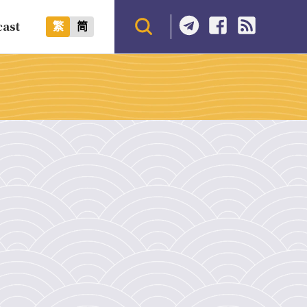
cast
繁
简