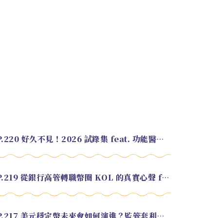
EP.220 好久不見！2026 試錄集 feat. 功能醫學營養師 美寶
EP.219 從銀行高管轉職幣圈 KOL 的真實心聲 feat.龜大
EP.217 美元穩定幣未來會如何演進？監管套利終將收斂？feat. 研究員 余哲安