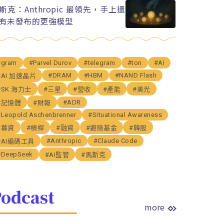
斯克：Anthropic 最領先，手上還
有未發布的更強模型
#gram
#Parvel Durov
#telegram
#ton
#AI
#DRAM
#HBM
#NAND Flash
#AI 加速晶片
#SK 海力士
#三星
#營收
#產能
#美光
#ADR
#記憶體
#財報
#Leopold Aschenbrenner
#Situational Awareness
#募資
#槓桿
#融資
#避險基金
#韓股
#Anthropic
#Claude Code
#AI編碼工具
#DeepSeek
#AI監管
#馬斯克
odcast
more