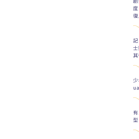
創
度
復
記
士
其
少
u
有
型