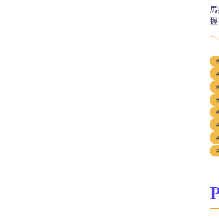
馬
握
P