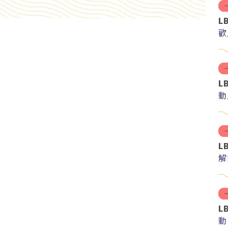
L
歡
L
動
L
解
紅
L
動