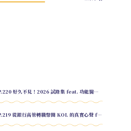
EP.220 好久不見！2026 試錄集 feat. 功能醫學營養師 美寶
EP.219 從銀行高管轉職幣圈 KOL 的真實心聲 feat.龜大