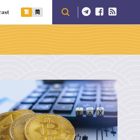
cast
繁
简