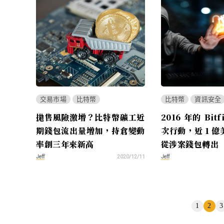
交易市場
比特幣
比特幣
資訊安全
拋售風險激增？比特幣礦工近
2016 年的 Bit
期錢包流出量增加，持倉變動
次行動，近 1 
率創三年來新高
從涉案錢包轉出
Jeff
Jeff
2020/12/11
頁
1
2
3