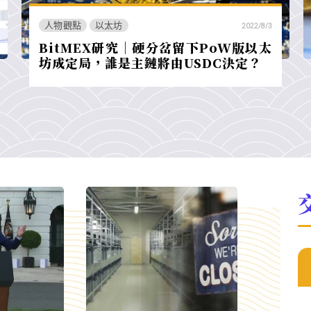
人物觀點
以太坊
2022/8/3
BitMEX研究｜硬分岔留下PoW版以太
坊成定局，誰是主鏈將由USDC決定？