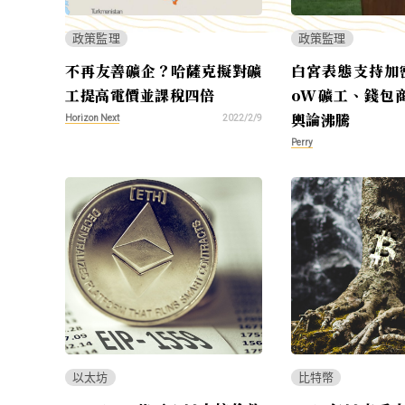
政策監理
政策監理
不再友善礦企？哈薩克擬對礦
白宮表態支持加
工提高電價並課稅四倍
oW礦工、錢包
輿論沸騰
Horizon Next
2022/2/9
Perry
以太坊
比特幣