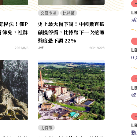
L
交易市場
比特幣
活
密稅法！僅P
史上最大幅下調！中國數百萬
商倖免，社群
礦機停擺，比特幣下一次挖礦
難度恐下調 22%
L
Jeff
2021/8/6
2021/6/28
0
L
歡
L
比特幣
動