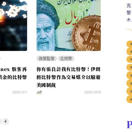
克
警
木
政策監理
比特幣
finex 駭客再
你有張良計我有比特幣！伊朗
億美金的比特幣
將比特幣作為交易媒介以躲避
美國制裁
Jeff
2020/12/1
2020/10/30
P
4