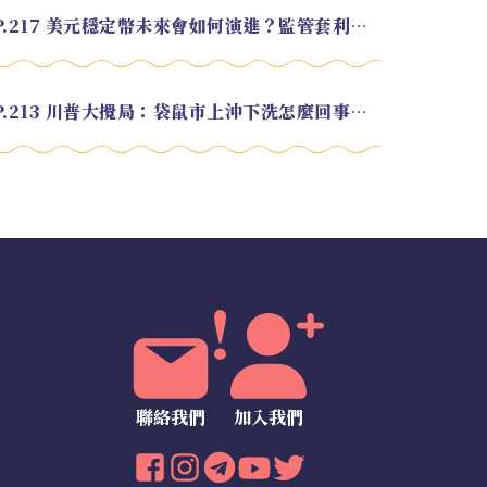
EP.217 美元穩定幣未來會如何演進？監管套利終將收斂？feat. 研究員 余哲安
EP.213 川普大攪局：袋鼠市上沖下洗怎麼回事？feat. Alvin
聯絡我們
加入我們