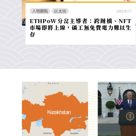
人物觀點
以太坊
2022/9/17
ETHPoW分岔主導者：跨鏈橋、NFT
市場即將上線，礦工無免費電力難以生
存