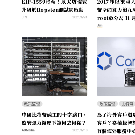
EIP-1559將至！以太坊倫敦
2017年以來重
升級於Ropsten測試網啟動
幣全網算力逾九成
root軟分岔 11
Jim
2021/6/24
Jim
政策監理
政策監理
比特幣
中國比特幣礦工的十字路口，
為了海外客戶還
監管強力鎮壓下該何去何從？
客戶？嘉楠耘智
首個海外服務中
ABMedia
2021/6/10