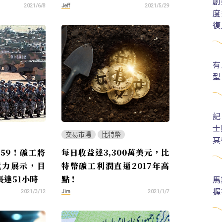
創
Jeff
2021/6/8
2021/5/29
度
復
有
型
記
士
交易市場
比特幣
其
559！礦工將
每日收益達3,300萬美元，比
武力展示，目
特幣礦工利潤直逼2017年高
馬
長達51小時
點！
握
Jim
2021/3/12
2021/1/7