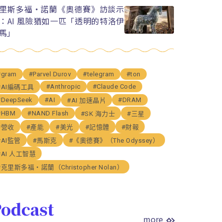
里斯多福・諾蘭《奧德賽》訪談示
：AI 風險猶如一匹「透明的特洛伊
馬」
#gram
#Parvel Durov
#telegram
#ton
#Anthropic
#Claude Code
#AI編碼工具
#DeepSeek
#AI
#DRAM
#AI 加速晶片
#HBM
#NAND Flash
#SK 海力士
#三星
#營收
#產能
#美光
#記憶體
#財報
#AI監管
#馬斯克
#《奧德賽》（The Odyssey）
#AI 人工智慧
#克里斯多福・諾蘭（Christopher Nolan）
odcast
more