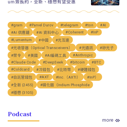
um簽長約，全新、穩懋有望受惠
#gram
#Parvel Durov
#telegram
#ton
#AI
#Coherent
#InP
#AI 供應鏈
#AI 資料中心
#Lumentum
#中國
#光互連
#光收發器（Optical Transceivers）
#光通訊
#矽光子
#Anthropic
#禁令
#美國
#AI編碼工具
#Claude Code
#DeepSeek
#bitcoin
#BTC
#Coldcard
#冷錢包
#比特幣
#硬體錢包
#AXT
#自託管錢包
#Inc.（AXTI）
#InP）
#全新 (2455)
#磷化銦（Indium Phosphide
#穩懋 (3105)
Podcast
more