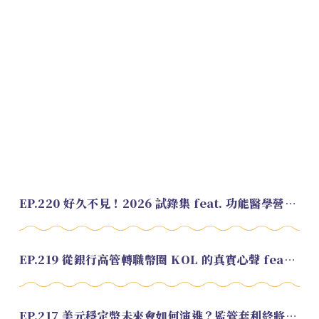
EP.220 好久不見！2026 試錄集 feat. 功能醫學營養師 美寶
EP.219 從銀行高管轉職幣圈 KOL 的真實心聲 feat.龜大
EP.217 美元穩定幣未來會如何演進？監管套利終將收斂？feat. 研究員 余哲安