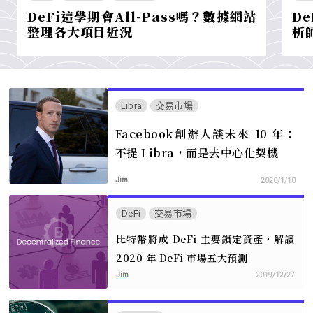
DeFi這學期會All-Pass嗎？數據網站
D
整理各大項目近況
析
Libra
交易市場
Facebook創辦人談未來 10 年：
不提 Libra，而是去中心化契機
Jim
2020/1/10
DeFi
交易市場
比特幣將成 DeFi 主要鎖定資產，解讀
2020 年 DeFi 市場五大預測
Jim
2019/12/27