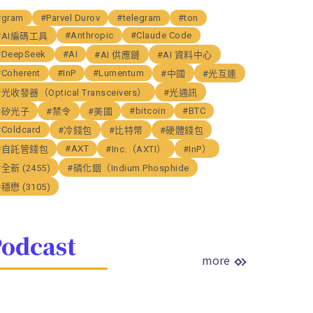
#gram
#Parvel Durov
#telegram
#ton
#Anthropic
#Claude Code
#AI編碼工具
#DeepSeek
#AI
#AI 供應鏈
#AI 資料中心
#Coherent
#InP
#Lumentum
#中國
#光互連
#光收發器（Optical Transceivers）
#光通訊
#bitcoin
#BTC
#矽光子
#禁令
#美國
#Coldcard
#冷錢包
#比特幣
#硬體錢包
#AXT
#自託管錢包
#Inc.（AXTI）
#InP）
#全新 (2455)
#磷化銦（Indium Phosphide
#穩懋 (3105)
odcast
more