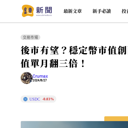
最新文章
新手必讀
投
交易市場
後市有望？穩定幣市值創
值單月翻三倍！
Crumax
2024/8/27
USDC
-0.03%