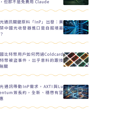
，但那不是免費用 Claude
光通訊關鍵原料「InP」出發：美
禁中國光收發器進口是自掘墳墓
？
國比特幣用戶如何閃過Coldcard
特幣被盜事件，出乎意料的跟技
無關
I光通訊帶動InP需求，AXTI與Lu
entum簽長約，全新、穩懋有望
惠