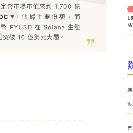
幣市場市值來到 1,700 億
DC
佔據主要份額，而
▼
L
活
幣 PYUSD 在 Solana 生態
突破 10 億美元大關。
創
一
恢
有