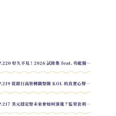
EP.220 好久不見！2026 試錄集 feat. 功能醫學營養師 美寶
EP.219 從銀行高管轉職幣圈 KOL 的真實心聲 feat.龜大
EP.217 美元穩定幣未來會如何演進？監管套利終將收斂？feat. 研究員 余哲安