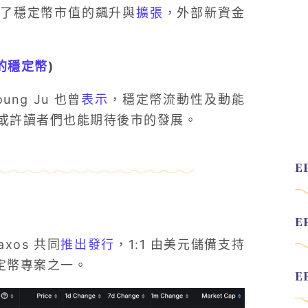
動了穩定幣市值的飆升與
擴張
，外部新資金
鉤的穩定幣
)
oung Ju 也曾
表示
，穩定幣流動性及動能
或許讀者們也能期待後市的發展。
xos 共同
推出發行
，1:1 由美元儲備支持
穩定幣專案之一。