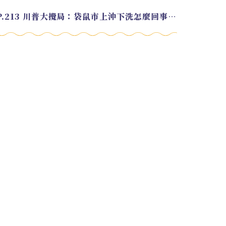
EP.213 川普大攪局：袋鼠市上沖下洗怎麼回事？feat. Alvin