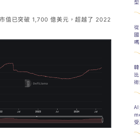
型
突破 1,700 億美元，超越了 2022
從
國
嗎
韓
比
術
A
m
受