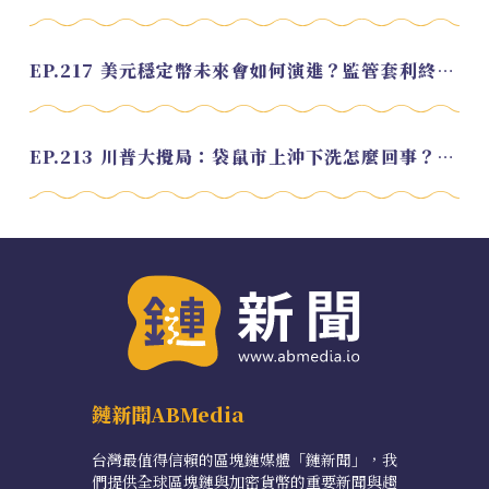
EP.217 美元穩定幣未來會如何演進？監管套利終將收斂？feat. 研究員 余哲安
EP.213 川普大攪局：袋鼠市上沖下洗怎麼回事？feat. Alvin
鏈新聞ABMedia
台灣最值得信賴的區塊鏈媒體「鏈新聞」，我
們提供全球區塊鏈與加密貨幣的重要新聞與趨