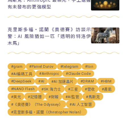
有未發布的更強模型
克里斯多福・諾蘭《奧德賽》訪談示
警：AI 風險猶如一匹「透明的特洛伊
木馬」
#gram
#Parvel Durov
#telegram
#ton
#Anthropic
#Claude Code
#AI編碼工具
#DeepSeek
#AI
#DRAM
#HBM
#AI 加速晶片
#NAND Flash
#SK 海力士
#三星
#營收
#產能
#美光
#記憶體
#財報
#AI監管
#馬斯克
#《奧德賽》（The Odyssey）
#AI 人工智慧
#克里斯多福・諾蘭（Christopher Nolan）