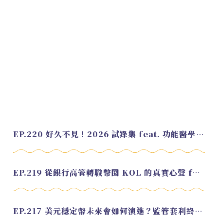
EP.220 好久不見！2026 試錄集 feat. 功能醫學營養師 美寶
EP.219 從銀行高管轉職幣圈 KOL 的真實心聲 feat.龜大
EP.217 美元穩定幣未來會如何演進？監管套利終將收斂？feat. 研究員 余哲安