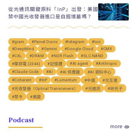
從光通訊關鍵原料「InP」出發：美國
禁中國光收發器進口是自掘墳墓嗎？
#gram
#Parvel Durov
#telegram
#ton
#DeepMind
#Gemini
#Google Cloud
#CMX
#CXL
#DRAM
#NOR Flash
#SLC NAND
#AI agent
#Anthropic
#華邦電 (2344)
#記憶體
#Claude Code
#AI
#AI 供應鏈
#AI 資料中心
#Coherent
#InP
#Lumentum
#中國
#光互連
#光收發器（Optical Transceivers）
#光通訊
#矽光子
#禁令
#美國
Podcast
more