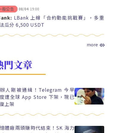
08/04
19:00
一般公告
Bank:
LBank 上線「合約動能挑戰賽」，多重
法瓜分 6,500 USDT
more
熱門文章
辦人剛被通緝！Telegram 今早
度遭全球 App Store 下架，現已
復上架
憶體廠兩頭賺時代結束！SK 海力