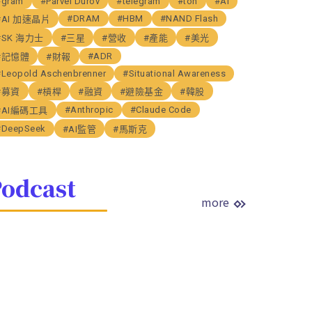
#gram
#Parvel Durov
#telegram
#ton
#AI
#DRAM
#HBM
#NAND Flash
#AI 加速晶片
#SK 海力士
#三星
#營收
#產能
#美光
#ADR
#記憶體
#財報
#Leopold Aschenbrenner
#Situational Awareness
#募資
#槓桿
#融資
#避險基金
#韓股
#Anthropic
#Claude Code
#AI編碼工具
#DeepSeek
#AI監管
#馬斯克
odcast
more