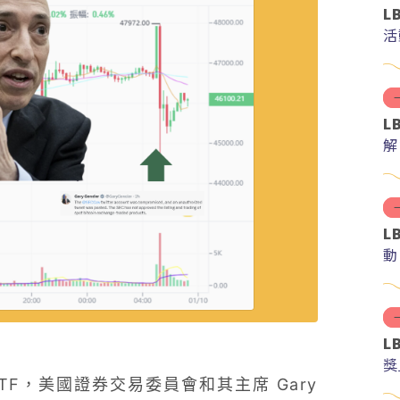
L
活
L
解
分
L
動
L
獎
TF，美國證券交易委員會和其主席 Gary