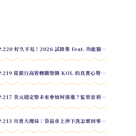
EP.220 好久不見！2026 試錄集 feat. 功能醫學營養師 美寶
EP.219 從銀行高管轉職幣圈 KOL 的真實心聲 feat.龜大
EP.217 美元穩定幣未來會如何演進？監管套利終將收斂？feat. 研究員 余哲安
EP.213 川普大攪局：袋鼠市上沖下洗怎麼回事？feat. Alvin