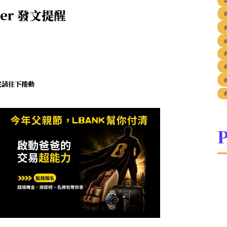
ler 發文提醒
未完請往下捲動
P