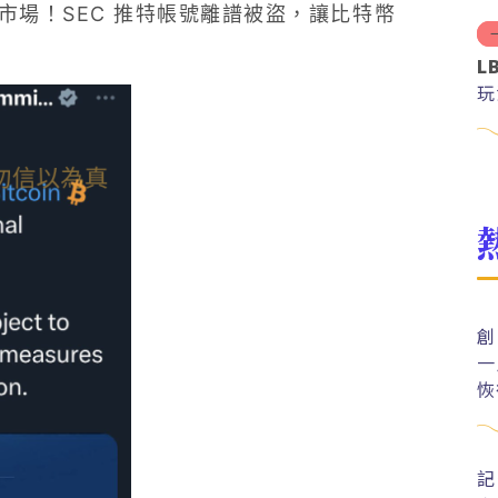
幣市場！SEC 推特帳號離譜被盜，讓比特幣
L
玩
創
一
恢
記