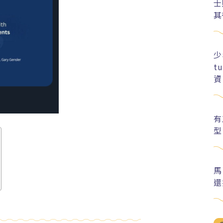
士
其
少
t
資
有
型
馬
還