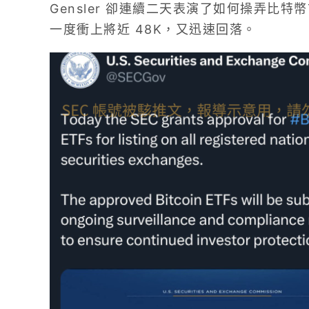
Gensler 卻連續二天表演了如何操弄比特
一度衝上將近 48K，又迅速回落。