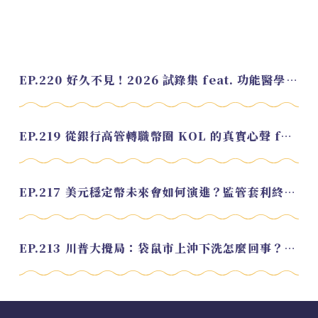
EP.220 好久不見！2026 試錄集 feat. 功能醫學營養師 美寶
EP.219 從銀行高管轉職幣圈 KOL 的真實心聲 feat.龜大
EP.217 美元穩定幣未來會如何演進？監管套利終將收斂？feat. 研究員 余哲安
EP.213 川普大攪局：袋鼠市上沖下洗怎麼回事？feat. Alvin