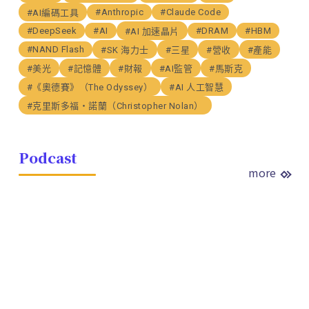
#Anthropic
#Claude Code
#AI編碼工具
#DeepSeek
#AI
#DRAM
#HBM
#AI 加速晶片
#NAND Flash
#SK 海力士
#三星
#營收
#產能
#美光
#記憶體
#財報
#AI監管
#馬斯克
#《奧德賽》（The Odyssey）
#AI 人工智慧
#克里斯多福・諾蘭（Christopher Nolan）
Podcast
more