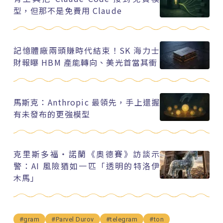
型，但那不是免費用 Claude
記憶體廠兩頭賺時代結束！SK 海力士
財報曝 HBM 產能轉向、美光首當其衝
馬斯克：Anthropic 最領先，手上還握
有未發布的更強模型
克里斯多福・諾蘭《奧德賽》訪談示
警：AI 風險猶如一匹「透明的特洛伊
木馬」
#gram
#Parvel Durov
#telegram
#ton