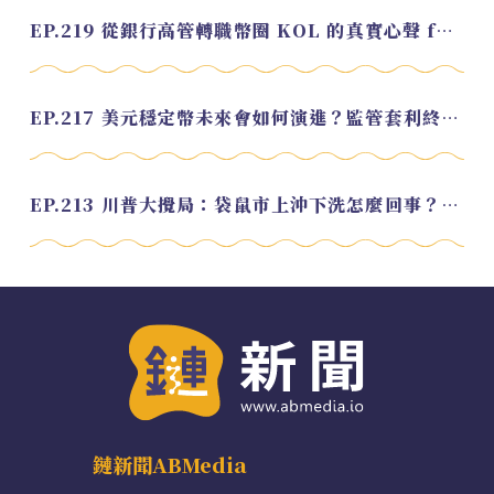
EP.219 從銀行高管轉職幣圈 KOL 的真實心聲 feat.龜大
EP.217 美元穩定幣未來會如何演進？監管套利終將收斂？feat. 研究員 余哲安
EP.213 川普大攪局：袋鼠市上沖下洗怎麼回事？feat. Alvin
鏈新聞ABMedia