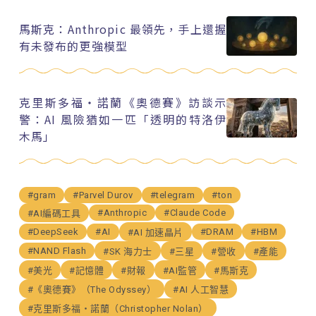
馬斯克：Anthropic 最領先，手上還握
有未發布的更強模型
克里斯多福・諾蘭《奧德賽》訪談示
警：AI 風險猶如一匹「透明的特洛伊
木馬」
#gram
#Parvel Durov
#telegram
#ton
#Anthropic
#Claude Code
#AI編碼工具
#DeepSeek
#AI
#DRAM
#HBM
#AI 加速晶片
#NAND Flash
#SK 海力士
#三星
#營收
#產能
#美光
#記憶體
#財報
#AI監管
#馬斯克
#《奧德賽》（The Odyssey）
#AI 人工智慧
#克里斯多福・諾蘭（Christopher Nolan）