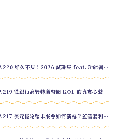
EP.220 好久不見！2026 試錄集 feat. 功能醫學營養師 美寶
EP.219 從銀行高管轉職幣圈 KOL 的真實心聲 feat.龜大
EP.217 美元穩定幣未來會如何演進？監管套利終將收斂？feat. 研究員 余哲安