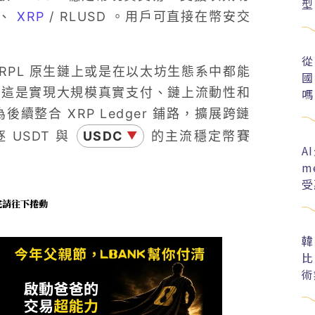
型
 、
XRP
/ RLUSD 。用戶可直接在幣安交
從
RPL 原生鏈上或是在以太坊生態系中都能
國
 而言，這是實現大規模真實支付、鏈上流動性和
嗎
後續整合 XRP Ledger 鋪路，擴展跨鏈
USDT 與
USDC
的主流穩定幣賽
▼
A
m
受
未完請往下捲動
韓
比
術