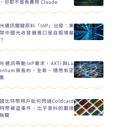
，但那不是免費用 Claude
光通訊關鍵原料「InP」出發：美
禁中國光收發器進口是自掘墳墓
？
I光通訊帶動InP需求，AXTI與Lu
entum簽長約，全新、穩懋有望
惠
國比特幣用戶如何閃過Coldcard
特幣被盜事件，出乎意料的跟技
無關