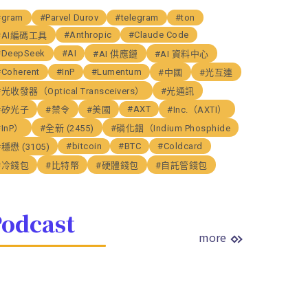
#gram
#Parvel Durov
#telegram
#ton
#Anthropic
#Claude Code
#AI編碼工具
#DeepSeek
#AI
#AI 供應鏈
#AI 資料中心
#Coherent
#InP
#Lumentum
#中國
#光互連
#光收發器（Optical Transceivers）
#光通訊
#AXT
#矽光子
#禁令
#美國
#Inc.（AXTI）
#InP）
#全新 (2455)
#磷化銦（Indium Phosphide
#bitcoin
#BTC
#Coldcard
#穩懋 (3105)
#冷錢包
#比特幣
#硬體錢包
#自託管錢包
odcast
more