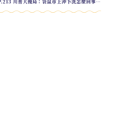
EP.213 川普大攪局：袋鼠市上沖下洗怎麼回事？feat. Alvin