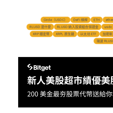
Circle（USDC）
DeFi 槓桿
ETH
ethe
RLUSD 是什麼
RLUSD 納入投資組合保證金
usdc
XRP 穩定幣
XRPL 原生鏈
以太坊 ETF
加密新
瑞波 RLU