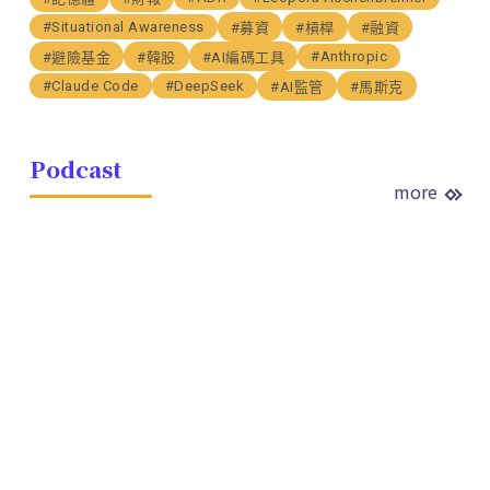
#Situational Awareness
#募資
#槓桿
#融資
#Anthropic
#避險基金
#韓股
#AI編碼工具
#Claude Code
#DeepSeek
#AI監管
#馬斯克
Podcast
more