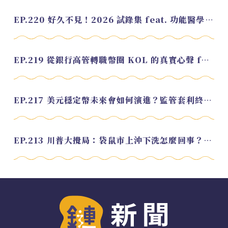
EP.220 好久不見！2026 試錄集 feat. 功能醫學營養師 美寶
EP.219 從銀行高管轉職幣圈 KOL 的真實心聲 feat.龜大
EP.217 美元穩定幣未來會如何演進？監管套利終將收斂？feat. 研究員 余哲安
EP.213 川普大攪局：袋鼠市上沖下洗怎麼回事？feat. Alvin