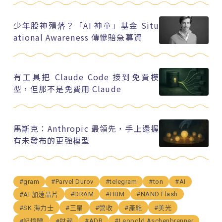
少年股神殞落？「AI 神童」基金 Situ
ational Awareness 傳慘賠急募資
有工具把 Claude Code 接到免費模
型，但那不是免費用 Claude
馬斯克：Anthropic 最領先，手上還握
有未發布的更強模型
#gram
#Parvel Durov
#telegram
#ton
#AI
#DRAM
#HBM
#NAND Flash
#AI 加速晶片
#SK 海力士
#三星
#營收
#產能
#美光
#ADR
#Leopold Aschenbrenner
#記憶體
#財報