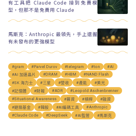
有工具把 Claude Code 接到免費模
型，但那不是免費用 Claude
馬斯克：Anthropic 最領先，手上還握
有未發布的更強模型
#gram
#Parvel Durov
#telegram
#ton
#AI
#DRAM
#HBM
#NAND Flash
#AI 加速晶片
#SK 海力士
#三星
#營收
#產能
#美光
#ADR
#Leopold Aschenbrenner
#記憶體
#財報
#Situational Awareness
#募資
#槓桿
#融資
#Anthropic
#避險基金
#韓股
#AI編碼工具
#Claude Code
#DeepSeek
#AI監管
#馬斯克