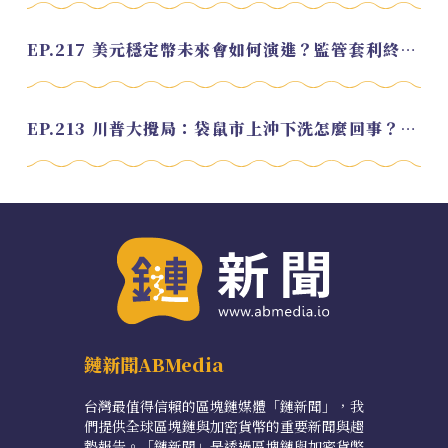
EP.217 美元穩定幣未來會如何演進？監管套利終將收斂？feat. 研究員 余哲安
EP.213 川普大攪局：袋鼠市上沖下洗怎麼回事？feat. Alvin
鏈新聞ABMedia
台灣最值得信賴的區塊鏈媒體「鏈新聞」，我
們提供全球區塊鏈與加密貨幣的重要新聞與趨
勢報告。「鏈新聞」是透過區塊鏈與加密貨幣