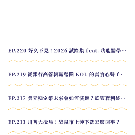
EP.220 好久不見！2026 試錄集 feat. 功能醫學營養師 美寶
EP.219 從銀行高管轉職幣圈 KOL 的真實心聲 feat.龜大
EP.217 美元穩定幣未來會如何演進？監管套利終將收斂？feat. 研究員 余哲安
EP.213 川普大攪局：袋鼠市上沖下洗怎麼回事？feat. Alvin