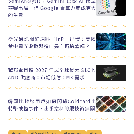
SemiAnalysis：Gemini 已從 AI 模型
競賽出局，但 Google 賣算力反成更大
的生意
從光通訊關鍵原料「InP」出發：美國
禁中國光收發器進口是自掘墳墓嗎？
華邦電目標 2027 年成全球最大 SLC N
AND 供應商：市場低估 CMX 需求
韓國比特幣用戶如何閃過Coldcard比
特幣被盜事件，出乎意料的跟技術無關
#gram
#Parvel Durov
#telegram
#ton