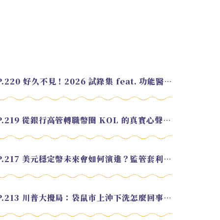
EP.220 好久不見！2026 試錄集 feat. 功能醫學營養師 美寶
EP.219 從銀行高管轉職幣圈 KOL 的真實心聲 feat.龜大
EP.217 美元穩定幣未來會如何演進？監管套利終將收斂？feat. 研究員 余哲安
EP.213 川普大攪局：袋鼠市上沖下洗怎麼回事？feat. Alvin