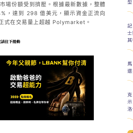
型
t 的市場份額受到擠壓。根據最新數據，整體
4%，達到 298 億美元，顯示資金正流向
 月正式在交易量上超越 Polymarket。
記
士
其
未完請往下捲動
馬
還
克
示
洛