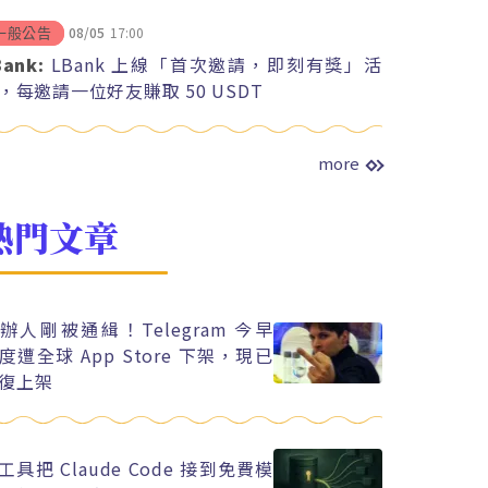
08/05
17:00
一般公告
Bank:
LBank 上線「首次邀請，即刻有獎」活
，每邀請一位好友賺取 50 USDT
more
熱門文章
辦人剛被通緝！Telegram 今早
度遭全球 App Store 下架，現已
復上架
工具把 Claude Code 接到免費模