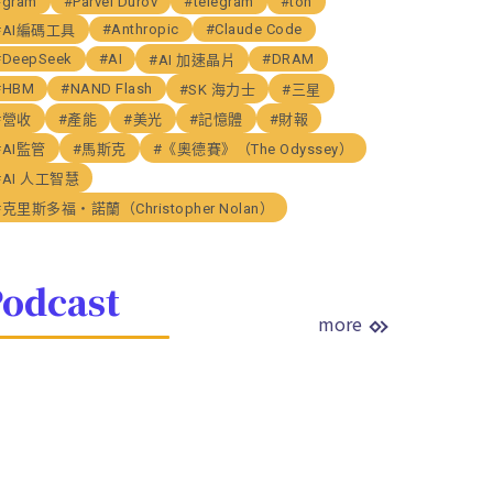
#gram
#Parvel Durov
#telegram
#ton
#Anthropic
#Claude Code
#AI編碼工具
#DeepSeek
#AI
#DRAM
#AI 加速晶片
#HBM
#NAND Flash
#SK 海力士
#三星
#營收
#產能
#美光
#記憶體
#財報
#AI監管
#馬斯克
#《奧德賽》（The Odyssey）
#AI 人工智慧
#克里斯多福・諾蘭（Christopher Nolan）
odcast
more