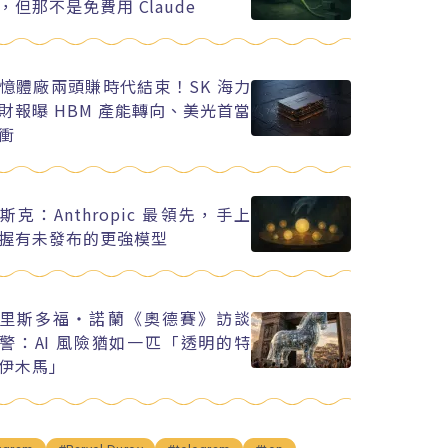
，但那不是免費用 Claude
憶體廠兩頭賺時代結束！SK 海力
財報曝 HBM 產能轉向、美光首當
衝
斯克：Anthropic 最領先，手上
握有未發布的更強模型
里斯多福・諾蘭《奧德賽》訪談
警：AI 風險猶如一匹「透明的特
伊木馬」