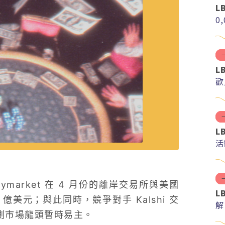
L
0
L
歡
L
活
ymarket 在 4 月份的離岸交易所與美國
L
億美元；與此同時，競爭對手 Kalshi 交
解
預測市場龍頭暫時易主。
分