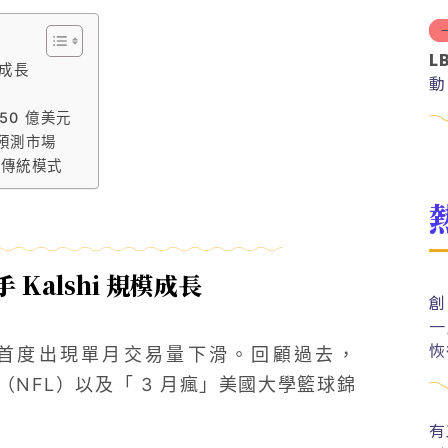
L
模成長
動
150 億美元
預測市場
戰傳統模式
 Kalshi 規模成長
創
一
恢
8 月以來首度出現單月交易量下滑。回顧過去，
盟（NFL）以及「 3 月瘋」美國大學籃球錦
有