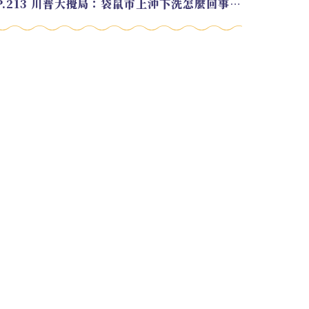
EP.213 川普大攪局：袋鼠市上沖下洗怎麼回事？feat. Alvin