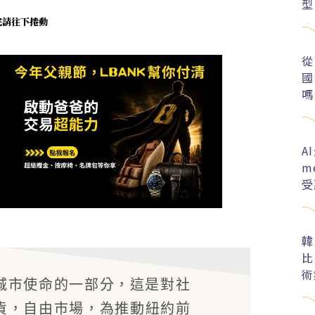
型
未完請往下捲動
從
國
嗎
A
m
受
韓
比
術
城市使命的一部分，這是對社
貨，自由市場，為推動紐約前