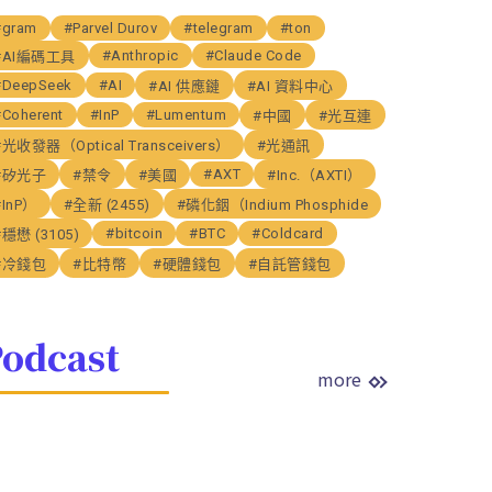
#gram
#Parvel Durov
#telegram
#ton
#Anthropic
#Claude Code
#AI編碼工具
#DeepSeek
#AI
#AI 供應鏈
#AI 資料中心
#Coherent
#InP
#Lumentum
#中國
#光互連
#光收發器（Optical Transceivers）
#光通訊
#AXT
#矽光子
#禁令
#美國
#Inc.（AXTI）
#InP）
#全新 (2455)
#磷化銦（Indium Phosphide
#bitcoin
#BTC
#Coldcard
#穩懋 (3105)
#冷錢包
#比特幣
#硬體錢包
#自託管錢包
odcast
more