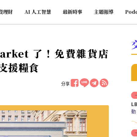
資理財
AI 人工智慧
最新時事
主題報導
Pod
 market 了！免費雜貨店
支援糧食
分享
L
動