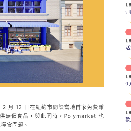
L
s
L
活
L
0
 2 月 12 日在紐約市開設當地首家免費雜
L
提供無償食品，與此同時，Polymarket 也
歡
抗糧食問題。