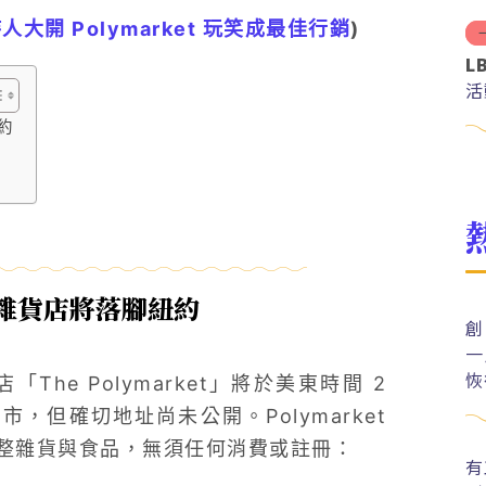
人大開 Polymarket 玩笑成最佳行銷
)
L
活
約
雜貨店將落腳紐約
創
一
恢
「The Polymarket」將於美東時間 2
，但確切地址尚未公開。Polymarket
整雜貨與食品，無須任何消費或註冊：
有