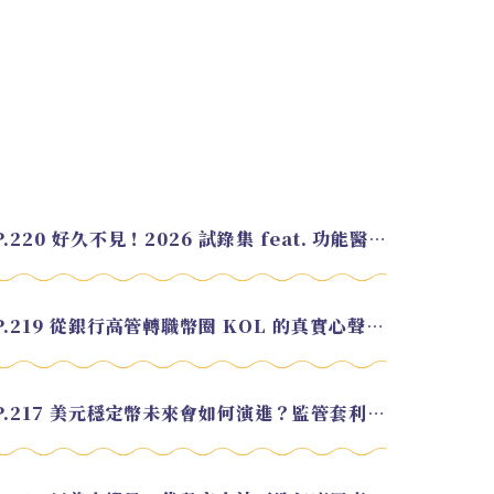
EP.220 好久不見！2026 試錄集 feat. 功能醫學營養師 美寶
EP.219 從銀行高管轉職幣圈 KOL 的真實心聲 feat.龜大
EP.217 美元穩定幣未來會如何演進？監管套利終將收斂？feat. 研究員 余哲安