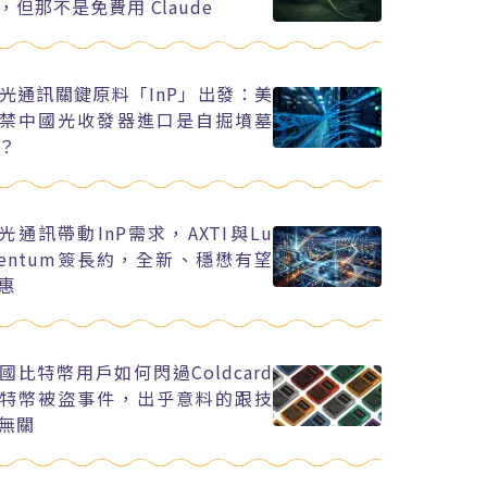
，但那不是免費用 Claude
光通訊關鍵原料「InP」出發：美
禁中國光收發器進口是自掘墳墓
？
I光通訊帶動InP需求，AXTI與Lu
entum簽長約，全新、穩懋有望
惠
國比特幣用戶如何閃過Coldcard
特幣被盜事件，出乎意料的跟技
無關