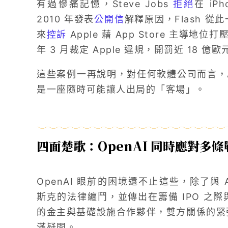
有過慘痛記憶，Steve Jobs
拒絕
在 iP
2010 年發表
公開信
解釋原因，Flash 從此
來
控訴
Apple 藉 App Store 主導
年 3 月裁定 Apple 違規，開罰近 18 億歐
這些案例一再說明，對任何軟體公司而言，A
是一座隨時可能讓人出局的「客場」。
四面楚歌：OpenAI 同時應對多條
OpenAI 眼前的困境還不止這些，除了與 A
斯克的法律纏鬥，並傳出在籌備 IPO 之際與
的金主與基礎設施合作夥伴，雙方關係的緊張也
滿疑問。