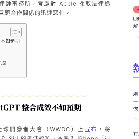
律師事務所，考慮對 Apple 採取法律途
巨頭合作關係的迅速惡化。
L
解
分
成效不如預期
記錄
創
一
hatGPT 整合成效不如預期
恢
le 全球開發者大會（WWDC）上
宣布
，將
有
為 Siri 的延伸選項，並嵌入 iPhone「視