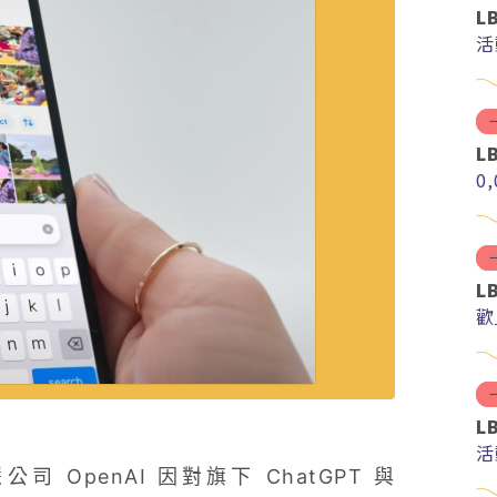
L
活
L
0
L
歡
L
活
 OpenAI 因對旗下 ChatGPT 與