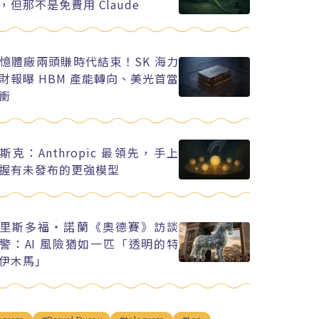
，但那不是免費用 Claude
憶體廠兩頭賺時代結束！SK 海力
財報曝 HBM 產能轉向、美光首當
衝
斯克：Anthropic 最領先，手上
握有未發布的更強模型
里斯多福・諾蘭《奧德賽》訪談
警：AI 風險猶如一匹「透明的特
伊木馬」