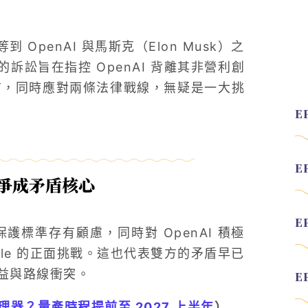
penAI 與馬斯克（Elon Musk）之
訴訟旨在指控 OpenAI 背離其非營利創
而言，同時應對兩條法律戰線，無疑是一大挑
競爭成矛盾核心
私保護標準存有顧慮，同時對 OpenAI 積極
le 的正面挑戰。這也代表雙方的矛盾早已
益與路線衝突。
理器？量產時程提前至 2027 上半年
）