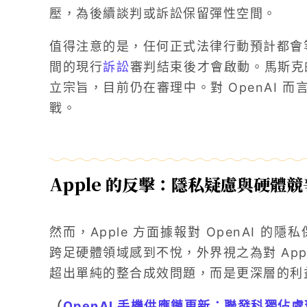
壓，為後續談判或訴訟保留彈性空間。
值得注意的是，任何正式法律行動預計都會等到 O
間的現行
訴訟
審判結束後才會啟動。馬斯克的
立宗旨，目前仍在審理中。對 OpenAI 
戰。
Apple 的反擊：隱私疑慮與硬體
然而，Apple 方面據報對 OpenAI 的隱
跨足硬體領域感到不悅，外界視之為對 App
超出單純的整合成效問題，而是更深層的利
（
OpenAI 手機供應鏈更新：聯發科獨佔處