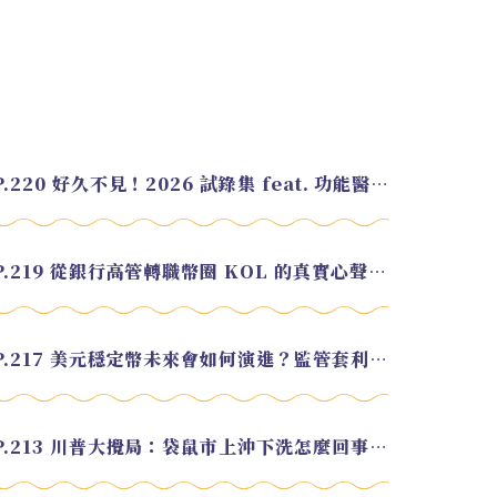
EP.220 好久不見！2026 試錄集 feat. 功能醫學營養師 美寶
EP.219 從銀行高管轉職幣圈 KOL 的真實心聲 feat.龜大
EP.217 美元穩定幣未來會如何演進？監管套利終將收斂？feat. 研究員 余哲安
EP.213 川普大攪局：袋鼠市上沖下洗怎麼回事？feat. Alvin