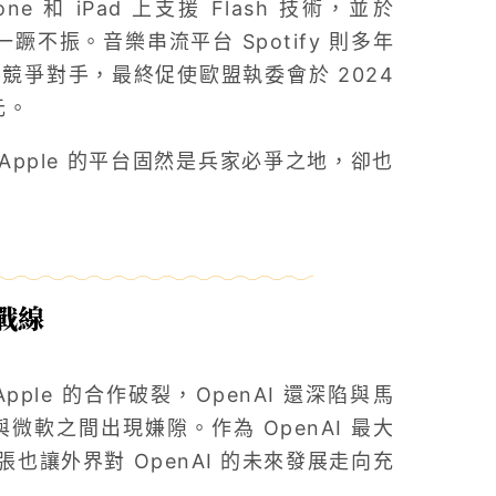
hone 和 iPad 上支援 Flash 技術，並於
一蹶不振。音樂串流平台 Spotify 則多年
地位打壓競爭對手，最終促使歐盟執委會於 2024
元。
pple 的平台固然是兵家必爭之地，卻也
戰線
pple 的合作破裂，OpenAI 還深陷與馬
微軟之間出現嫌隙。作為 OpenAI 最大
讓外界對 OpenAI 的未來發展走向充