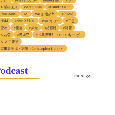
#gram
#Parvel Durov
#telegram
#ton
#Anthropic
#Claude Code
#AI編碼工具
#DeepSeek
#AI
#DRAM
#AI 加速晶片
#HBM
#NAND Flash
#SK 海力士
#三星
#營收
#產能
#美光
#記憶體
#財報
#AI監管
#馬斯克
#《奧德賽》（The Odyssey）
#AI 人工智慧
#克里斯多福・諾蘭（Christopher Nolan）
odcast
more