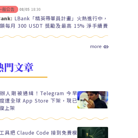
08/05
18:30
一般公告
Bank:
LBank「精英帶單員計畫」火熱進行中，
鎖每月 300 USDT 獎勵及最高 15% 淨手續費
紅
more
熱門文章
辦人剛被通緝！Telegram 今早
度遭全球 App Store 下架，現已
復上架
工具把 Claude Code 接到免費模