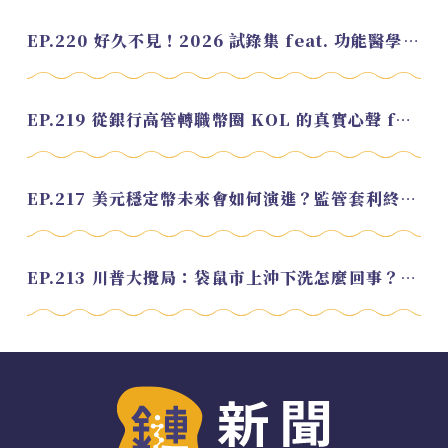
EP.220 好久不見！2026 試錄集 feat. 功能醫學營養師 美寶
EP.219 從銀行高管轉職幣圈 KOL 的真實心聲 feat.龜大
EP.217 美元穩定幣未來會如何演進？監管套利終將收斂？feat. 研究員 余哲安
EP.213 川普大攪局：袋鼠市上沖下洗怎麼回事？feat. Alvin