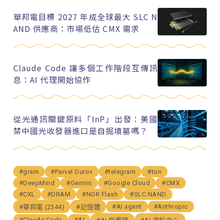
華邦電目標 2027 年成全球最大 SLC N
AND 供應商：市場低估 CMX 需求
Claude Code 讓多個工作階段互傳訊
息：AI 代理開始協作
從光通訊關鍵原料「InP」出發：美國
禁中國光收發器進口是自掘墳墓嗎？
#gram
#Parvel Durov
#telegram
#ton
#DeepMind
#Gemini
#Google Cloud
#CMX
#CXL
#DRAM
#NOR Flash
#SLC NAND
#AI agent
#Anthropic
#華邦電 (2344)
#記憶體
#Claude Code
#AI