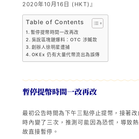
2020年10月16日 (HKT)』
Table of Contents
暫停提幣時間一改再改
吳說區塊鏈爆料：OTC 涉贓款
創辦人徐明星遭捕
OKEx 仍有大量代幣流出為誤傳
暫停提幣時間一改再改
最初公告時間為下午三點停止提幣，接著改成中
時內變了三次，推測可能因為恐慌，導致熱
故直接暫停。