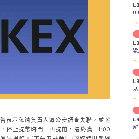
L
0
L
歡
L
活
L
x 發布公告表示私鑰負責人遭公安調查失聯，並將
解
停止提幣時間一再提前，最終為 11:00
分
無法提幣。(下午五點餘)中國媒體財新網