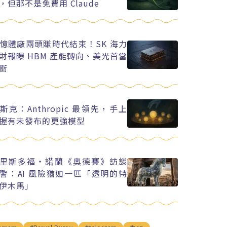
，但那不是免費用 Claude
憶體廠兩頭賺時代結束！SK 海力
財報曝 HBM 產能轉向、美光首當
衝
斯克：Anthropic 最領先，手上
握有未發布的更強模型
里斯多福・諾蘭《奧德賽》訪談
警：AI 風險猶如一匹「透明的特
伊木馬」