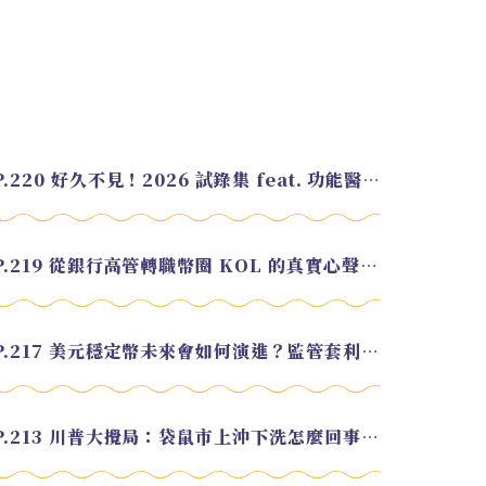
EP.220 好久不見！2026 試錄集 feat. 功能醫學營養師 美寶
EP.219 從銀行高管轉職幣圈 KOL 的真實心聲 feat.龜大
EP.217 美元穩定幣未來會如何演進？監管套利終將收斂？feat. 研究員 余哲安
EP.213 川普大攪局：袋鼠市上沖下洗怎麼回事？feat. Alvin