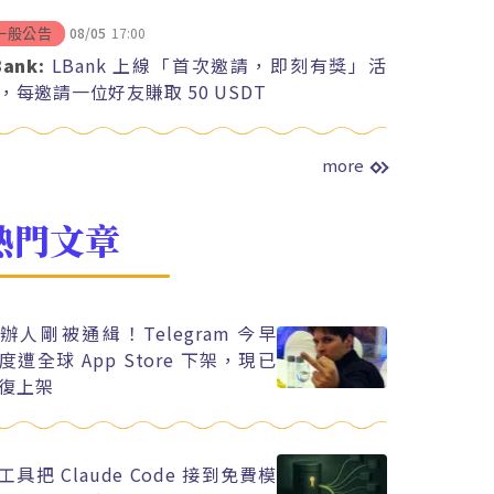
08/05
17:00
一般公告
Bank:
LBank 上線「首次邀請，即刻有獎」活
，每邀請一位好友賺取 50 USDT
more
熱門文章
辦人剛被通緝！Telegram 今早
度遭全球 App Store 下架，現已
復上架
工具把 Claude Code 接到免費模