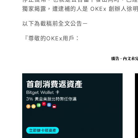
獨家揭露，遭逮補的人是 OKEx 創辦人
以下為截稿前全文公告－
『尊敬的OKEx用戶：
廣告 - 內文