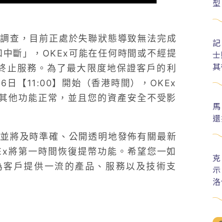
型
調查，目前正處於失聯狀態導致無法完成
記
和中斷」，OKEx可能在任何時間或不經提
士
其
終止服務。為了最大限度地保證客戶的利
6日【11:00】開始（香港時間），OKEx
的其他功能正常，並且您的資產安全不受影
馬
還
並將及時準確、公開透明地發佈有關最新
Ex將第一時間恢復提幣功能。希望您一如
克
為客戶提供一流的產品、服務以及技術支
示
洛