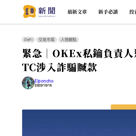
最新文章
新手必讀
投
DeFi
交易市場
人物觀點
緊急｜OKEx私鑰負責
TC涉入詐騙贓款
Elponcho
2020/10/16