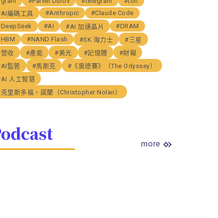
#gram
#Parvel Durov
#telegram
#ton
#Anthropic
#Claude Code
#AI編碼工具
#DeepSeek
#AI
#DRAM
#AI 加速晶片
#HBM
#NAND Flash
#SK 海力士
#三星
#營收
#產能
#美光
#記憶體
#財報
#AI監管
#馬斯克
#《奧德賽》（The Odyssey）
#AI 人工智慧
#克里斯多福・諾蘭（Christopher Nolan）
odcast
more