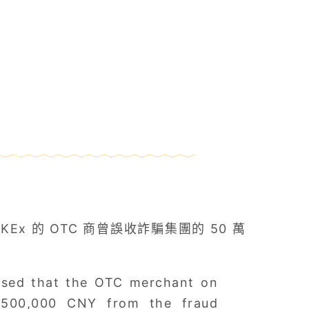
KEx 的 OTC 商曾誤收詐騙集團的 50 萬
closed that the OTC merchant on
 500,000 CNY from the fraud