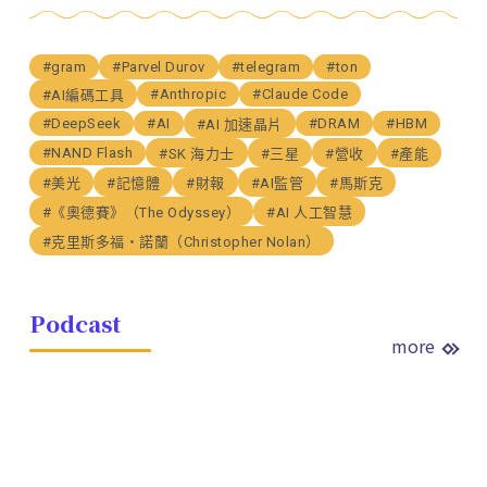
#gram
#Parvel Durov
#telegram
#ton
#Anthropic
#Claude Code
#AI編碼工具
#DeepSeek
#AI
#DRAM
#HBM
#AI 加速晶片
#NAND Flash
#SK 海力士
#三星
#營收
#產能
#美光
#記憶體
#財報
#AI監管
#馬斯克
#《奧德賽》（The Odyssey）
#AI 人工智慧
#克里斯多福・諾蘭（Christopher Nolan）
Podcast
more