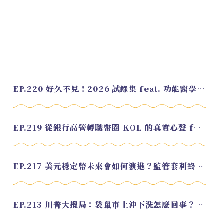
EP.220 好久不見！2026 試錄集 feat. 功能醫學營養師 美寶
EP.219 從銀行高管轉職幣圈 KOL 的真實心聲 feat.龜大
EP.217 美元穩定幣未來會如何演進？監管套利終將收斂？feat. 研究員 余哲安
EP.213 川普大攪局：袋鼠市上沖下洗怎麼回事？feat. Alvin