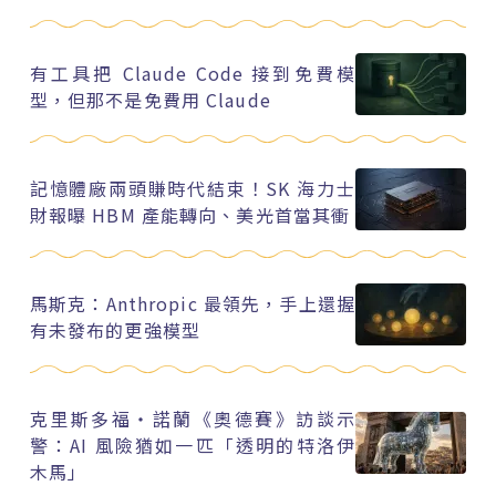
有工具把 Claude Code 接到免費模
型，但那不是免費用 Claude
記憶體廠兩頭賺時代結束！SK 海力士
財報曝 HBM 產能轉向、美光首當其衝
馬斯克：Anthropic 最領先，手上還握
有未發布的更強模型
克里斯多福・諾蘭《奧德賽》訪談示
警：AI 風險猶如一匹「透明的特洛伊
木馬」