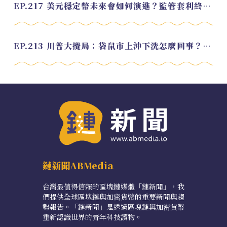
EP.217 美元穩定幣未來會如何演進？監管套利終將收斂？feat. 研究員 余哲安
EP.213 川普大攪局：袋鼠市上沖下洗怎麼回事？feat. Alvin
鏈新聞ABMedia
台灣最值得信賴的區塊鏈媒體「鏈新聞」，我
們提供全球區塊鏈與加密貨幣的重要新聞與趨
勢報告。「鏈新聞」是透過區塊鏈與加密貨幣
重新認識世界的青年科技讀物。