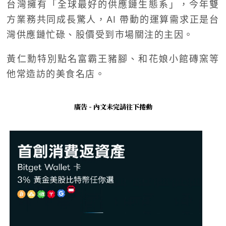
台灣擁有「全球最好的供應鏈生態系」，今年雙
方業務共同成長驚人，AI 帶動的運算需求正是台
灣供應鏈忙碌、股價受到市場關注的主因。
黃仁勳特別點名富霸王豬腳、和花娘小館磚窯等
他常造訪的美食名店。
廣告 - 內文未完請往下捲動