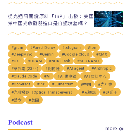
從光通訊關鍵原料「InP」出發：美國
禁中國光收發器進口是自掘墳墓嗎？
#gram
#Parvel Durov
#telegram
#ton
#DeepMind
#Gemini
#Google Cloud
#CMX
#CXL
#DRAM
#NOR Flash
#SLC NAND
#AI agent
#Anthropic
#華邦電 (2344)
#記憶體
#Claude Code
#AI
#AI 供應鏈
#AI 資料中心
#Coherent
#InP
#Lumentum
#中國
#光互連
#光收發器（Optical Transceivers）
#光通訊
#矽光子
#禁令
#美國
Podcast
more