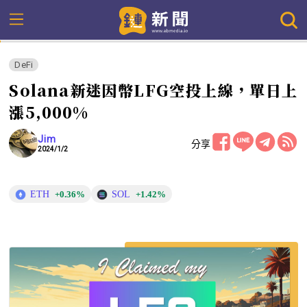
DeFi
Solana新迷因幣LFG空投上線，單日上
漲5,000%
Jim
分享
2024/1/2
ETH
SOL
+0.36%
+1.42%