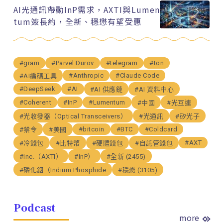
AI光通訊帶動InP需求，AXTI與Lumen
tum簽長約，全新、穩懋有望受惠
#gram
#Parvel Durov
#telegram
#ton
#Anthropic
#Claude Code
#AI編碼工具
#DeepSeek
#AI
#AI 供應鏈
#AI 資料中心
#Coherent
#InP
#Lumentum
#中國
#光互連
#光收發器（Optical Transceivers）
#光通訊
#矽光子
#bitcoin
#BTC
#Coldcard
#禁令
#美國
#AXT
#冷錢包
#比特幣
#硬體錢包
#自託管錢包
#Inc.（AXTI）
#InP）
#全新 (2455)
#磷化銦（Indium Phosphide
#穩懋 (3105)
Podcast
more