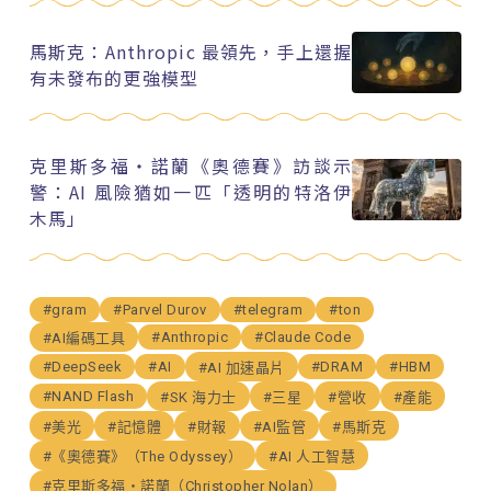
馬斯克：Anthropic 最領先，手上還握
有未發布的更強模型
克里斯多福・諾蘭《奧德賽》訪談示
警：AI 風險猶如一匹「透明的特洛伊
木馬」
#gram
#Parvel Durov
#telegram
#ton
#Anthropic
#Claude Code
#AI編碼工具
#DeepSeek
#AI
#DRAM
#HBM
#AI 加速晶片
#NAND Flash
#SK 海力士
#三星
#營收
#產能
#美光
#記憶體
#財報
#AI監管
#馬斯克
#《奧德賽》（The Odyssey）
#AI 人工智慧
#克里斯多福・諾蘭（Christopher Nolan）