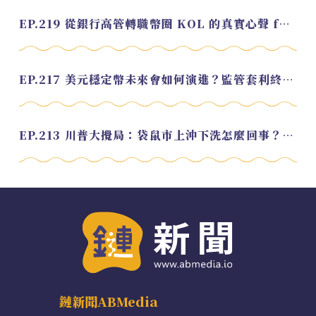
EP.219 從銀行高管轉職幣圈 KOL 的真實心聲 feat.龜大
EP.217 美元穩定幣未來會如何演進？監管套利終將收斂？feat. 研究員 余哲安
EP.213 川普大攪局：袋鼠市上沖下洗怎麼回事？feat. Alvin
鏈新聞ABMedia