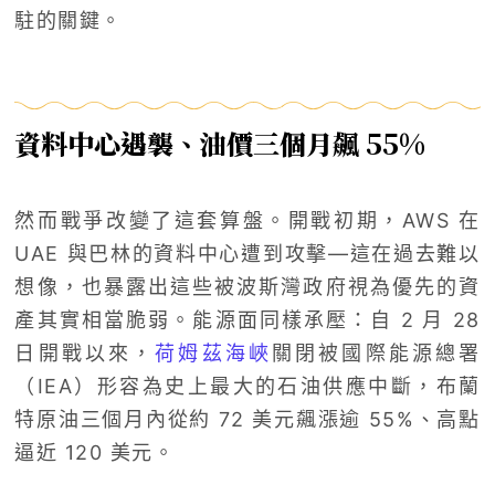
駐的關鍵。
資料中心遇襲、油價三個月飆 55%
然而戰爭改變了這套算盤。開戰初期，AWS 在
UAE 與巴林的資料中心遭到攻擊—這在過去難以
想像，也暴露出這些被波斯灣政府視為優先的資
產其實相當脆弱。能源面同樣承壓：自 2 月 28
日開戰以來，
荷姆茲海峽
關閉被國際能源總署
（IEA）形容為史上最大的石油供應中斷，布蘭
特原油三個月內從約 72 美元飆漲逾 55%、高點
逼近 120 美元。