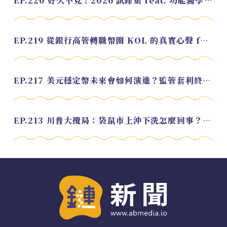
EP.220 好久不見！2026 試錄集 feat. 功能醫學營養師 美寶
EP.219 從銀行高管轉職幣圈 KOL 的真實心聲 feat.龜大
EP.217 美元穩定幣未來會如何演進？監管套利終將收斂？feat. 研究員 余哲安
EP.213 川普大攪局：袋鼠市上沖下洗怎麼回事？feat. Alvin