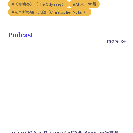
#《奧德賽》（The Odyssey）
#AI 人工智慧
#克里斯多福・諾蘭（Christopher Nolan）
Podcast
more