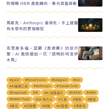
財報曝 HBM 產能轉向、美光首當其衝
馬斯克：Anthropic 最領先，手上還握
有未發布的更強模型
克里斯多福・諾蘭《奧德賽》訪談示
警：AI 風險猶如一匹「透明的特洛伊
木馬」
#gram
#Parvel Durov
#telegram
#ton
#Anthropic
#Claude Code
#AI編碼工具
#DeepSeek
#AI
#DRAM
#HBM
#AI 加速晶片
#NAND Flash
#SK 海力士
#三星
#營收
#產能
#美光
#記憶體
#財報
#AI監管
#馬斯克