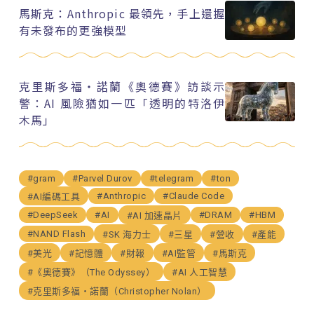
馬斯克：Anthropic 最領先，手上還握
有未發布的更強模型
克里斯多福・諾蘭《奧德賽》訪談示
警：AI 風險猶如一匹「透明的特洛伊
木馬」
#gram
#Parvel Durov
#telegram
#ton
#Anthropic
#Claude Code
#AI編碼工具
#DeepSeek
#AI
#DRAM
#HBM
#AI 加速晶片
#NAND Flash
#SK 海力士
#三星
#營收
#產能
#美光
#記憶體
#財報
#AI監管
#馬斯克
#《奧德賽》（The Odyssey）
#AI 人工智慧
#克里斯多福・諾蘭（Christopher Nolan）