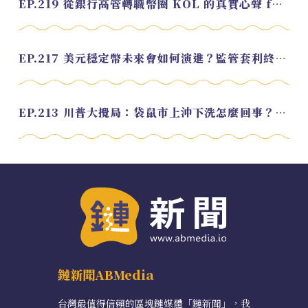
EP.219 從銀行高管轉職幣圈 KOL 的真實心聲 feat.龜大
EP.217 美元穩定幣未來會如何演進？監管套利終將收斂？feat. 研究員 余哲安
EP.213 川普大攪局：袋鼠市上沖下洗怎麼回事？feat. Alvin
鏈新聞ABMedia
台灣最值得信賴的區塊鏈媒體「鏈新聞」，我