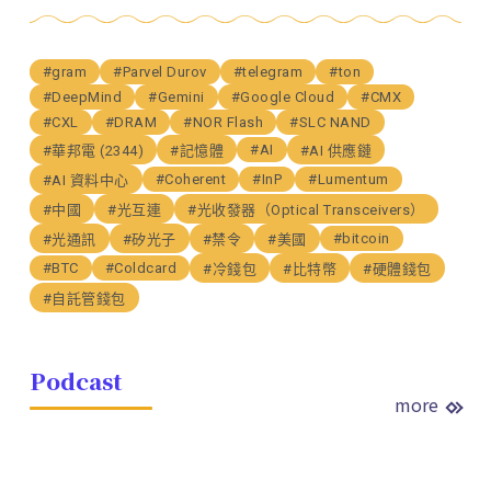
#gram
#Parvel Durov
#telegram
#ton
#DeepMind
#Gemini
#Google Cloud
#CMX
#CXL
#DRAM
#NOR Flash
#SLC NAND
#AI
#華邦電 (2344)
#記憶體
#AI 供應鏈
#Coherent
#InP
#Lumentum
#AI 資料中心
#中國
#光互連
#光收發器（Optical Transceivers）
#bitcoin
#光通訊
#矽光子
#禁令
#美國
#BTC
#Coldcard
#冷錢包
#比特幣
#硬體錢包
#自託管錢包
Podcast
more