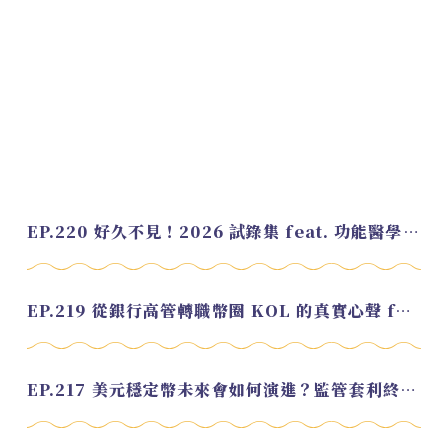
EP.220 好久不見！2026 試錄集 feat. 功能醫學營養師 美寶
EP.219 從銀行高管轉職幣圈 KOL 的真實心聲 feat.龜大
EP.217 美元穩定幣未來會如何演進？監管套利終將收斂？feat. 研究員 余哲安