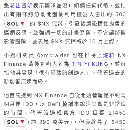
急
發出聲明
表示團隊並沒有傾銷任何代幣，並指
出有兩條鯨魚剛開盤便利用機器人售出約 500
SOL
的 $NX 代幣，引發後續恐慌性拋售的
▼
連鎖反應。並強調一切的計畫照舊，不會讓幣價
影響團隊，並表是 $NX 質押將於 10 月上線。
不過研究員 0xmcraider 也在推特上
爆料
NX
Finance 背後創辦人名為
TIN Yi KUNG
，並直
指他其實是「很有經驗的創辦人」，儘管過去的
新創皆無疾而終。
他首先提到 NX Finance 自從開始營運僅不到兩
個月便 IDO，以 DeFi 協議來說這其實是非常短
的時間。儘管沒達成官方 IDO 目標 21450
SOL
(約 290 萬美元)，但最終募了 8450
▼