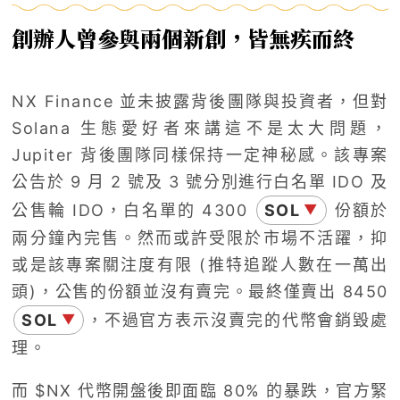
創辦人曾參與兩個新創，皆無疾而終
NX Finance 並未披露背後團隊與投資者，但對
Solana 生態愛好者來講這不是太大問題，
Jupiter 背後團隊同樣保持一定神秘感。該專案
公告於 9 月 2 號及 3 號分別進行白名單 IDO 及
公售輪 IDO，白名單的 4300
SOL
份額於
▼
兩分鐘內完售。然而或許受限於市場不活躍，抑
或是該專案關注度有限 (推特追蹤人數在一萬出
頭)，公售的份額並沒有賣完。最終僅賣出 8450
SOL
，不過官方表示沒賣完的代幣會銷毀處
▼
理。
而 $NX 代幣開盤後即面臨 80% 的暴跌，官方緊