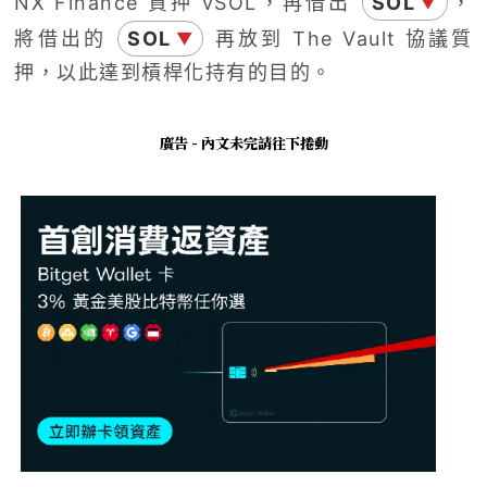
NX Finance 質押 vSOL，再借出
SOL
，
▼
將借出的
SOL
再放到 The Vault 協議質
▼
押，以此達到槓桿化持有的目的。
廣告 - 內文未完請往下捲動