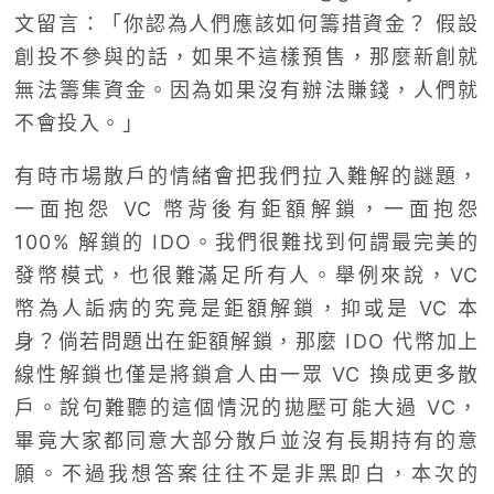
文留言：「你認為人們應該如何籌措資金？ 假設
創投不參與的話，如果不這樣預售，那麼新創就
無法籌集資金。因為如果沒有辦法賺錢，人們就
不會投入。」
有時市場散戶的情緒會把我們拉入難解的謎題，
一面抱怨 VC 幣背後有鉅額解鎖，一面抱怨
100% 解鎖的 IDO。我們很難找到何謂最完美的
發幣模式，也很難滿足所有人。舉例來說，VC
幣為人詬病的究竟是鉅額解鎖，抑或是 VC 本
身？倘若問題出在鉅額解鎖，那麼 IDO 代幣加上
線性解鎖也僅是將鎖倉人由一眾 VC 換成更多散
戶。說句難聽的這個情況的拋壓可能大過 VC，
畢竟大家都同意大部分散戶並沒有長期持有的意
願。不過我想答案往往不是非黑即白，本次的