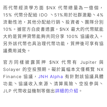
而代幣經濟學方面 $NX 代幣總量為一億個，
15% 代幣分配給 IDO 丶51%用於社群激勵丶4%
流動性池，其他分配給行銷丶投資者丶團隊分別
10%。據官方白皮書透露，$NX 最大的代幣賦能
大約是質押貸幣能夠共同分享 100% 協議收入。
另外該代幣也具治理代幣功能，質押後可享有協
議費用減免。
官方同樣披露質押 $NX 代幣有 Jupiter 與
Solayer 的空投預期。礙於篇幅本文僅概覽 NX
Finance 協議，
JNH Alpha
有針對該協議具體
功能丶協議收入來源丶清算風險丶空投參與丶
JLP 代幣收益機制等做出
詳細的介紹
。