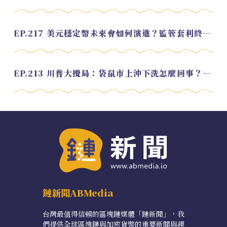
EP.217 美元穩定幣未來會如何演進？監管套利終將收斂？feat. 研究員 余哲安
EP.213 川普大攪局：袋鼠市上沖下洗怎麼回事？feat. Alvin
鏈新聞ABMedia
台灣最值得信賴的區塊鏈媒體「鏈新聞」，我
們提供全球區塊鏈與加密貨幣的重要新聞與趨