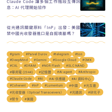
Claude Code 讓多個工作階段互傳訊
息：AI 代理開始協作
從光通訊關鍵原料「InP」出發：美國
禁中國光收發器進口是自掘墳墓嗎？
#gram
#Parvel Durov
#telegram
#ton
#DeepMind
#Gemini
#Google Cloud
#CMX
#CXL
#DRAM
#NOR Flash
#SLC NAND
#AI agent
#Anthropic
#華邦電 (2344)
#記憶體
#Claude Code
#AI
#AI 供應鏈
#AI 資料中心
#Coherent
#InP
#Lumentum
#中國
#光互連
#光收發器（Optical Transceivers）
#光通訊
#矽光子
#禁令
#美國