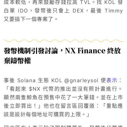
成本較低，再來鼓勵存錢拉高 TVL。找 KOL 發
白單 IDO，發幣後只會上 DEX，最後 Timmy
又要搞下一個專案了。
發幣機制引發討論，NX Finance 終放
棄鑄幣權
事後 Solana 生態 KOL @gnarleysol 便
表示
：
「
看起來
$NX
代幣的推出並沒有照計畫進行。
顯然兩隻鯨魚在預售中花了一大筆錢。並在上市
後立即買出！
」他也在留言區回覆道：「重點應
該是設計每個地址可購買的上限。」