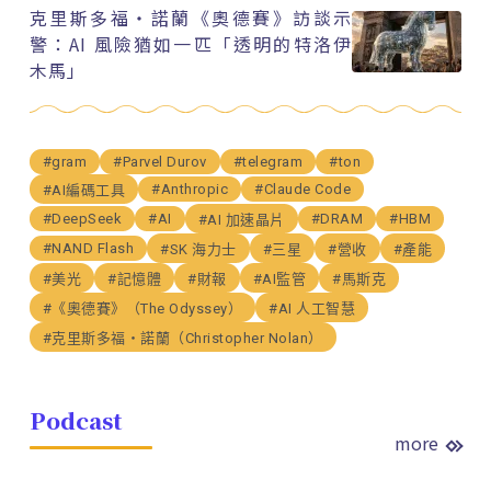
克里斯多福・諾蘭《奧德賽》訪談示
警：AI 風險猶如一匹「透明的特洛伊
木馬」
#gram
#Parvel Durov
#telegram
#ton
#Anthropic
#Claude Code
#AI編碼工具
#DeepSeek
#AI
#DRAM
#HBM
#AI 加速晶片
#NAND Flash
#SK 海力士
#三星
#營收
#產能
#美光
#記憶體
#財報
#AI監管
#馬斯克
#《奧德賽》（The Odyssey）
#AI 人工智慧
#克里斯多福・諾蘭（Christopher Nolan）
Podcast
more