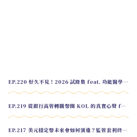
EP.220 好久不見！2026 試錄集 feat. 功能醫學營養師 美寶
EP.219 從銀行高管轉職幣圈 KOL 的真實心聲 feat.龜大
EP.217 美元穩定幣未來會如何演進？監管套利終將收斂？feat. 研究員 余哲安