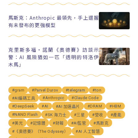
馬斯克：Anthropic 最領先，手上還握
有未發布的更強模型
克里斯多福・諾蘭《奧德賽》訪談示
警：AI 風險猶如一匹「透明的特洛伊
木馬」
#gram
#Parvel Durov
#telegram
#ton
#Anthropic
#Claude Code
#AI編碼工具
#DeepSeek
#AI
#DRAM
#HBM
#AI 加速晶片
#NAND Flash
#SK 海力士
#三星
#營收
#產能
#美光
#記憶體
#財報
#AI監管
#馬斯克
#《奧德賽》（The Odyssey）
#AI 人工智慧