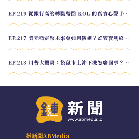
EP.219 從銀行高管轉職幣圈 KOL 的真實心聲 feat.龜大
EP.217 美元穩定幣未來會如何演進？監管套利終將收斂？feat. 研究員 余哲安
EP.213 川普大攪局：袋鼠市上沖下洗怎麼回事？feat. Alvin
鏈新聞ABMedia