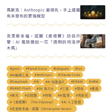
馬斯克：Anthropic 最領先，手上還握
有未發布的更強模型
克里斯多福・諾蘭《奧德賽》訪談示
警：AI 風險猶如一匹「透明的特洛伊
木馬」
#gram
#Parvel Durov
#telegram
#ton
#Anthropic
#Claude Code
#AI編碼工具
#DeepSeek
#AI
#DRAM
#HBM
#AI 加速晶片
#NAND Flash
#SK 海力士
#三星
#營收
#產能
#美光
#記憶體
#財報
#AI監管
#馬斯克
#《奧德賽》（The Odyssey）
#AI 人工智慧
#克里斯多福・諾蘭（Christopher Nolan）