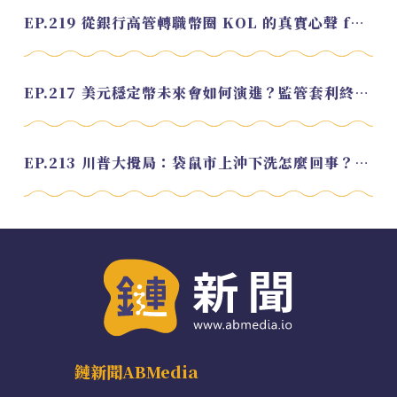
EP.219 從銀行高管轉職幣圈 KOL 的真實心聲 feat.龜大
EP.217 美元穩定幣未來會如何演進？監管套利終將收斂？feat. 研究員 余哲安
EP.213 川普大攪局：袋鼠市上沖下洗怎麼回事？feat. Alvin
鏈新聞ABMedia