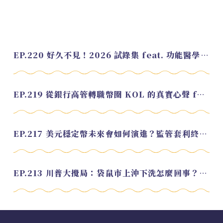
EP.220 好久不見！2026 試錄集 feat. 功能醫學營養師 美寶
EP.219 從銀行高管轉職幣圈 KOL 的真實心聲 feat.龜大
EP.217 美元穩定幣未來會如何演進？監管套利終將收斂？feat. 研究員 余哲安
EP.213 川普大攪局：袋鼠市上沖下洗怎麼回事？feat. Alvin