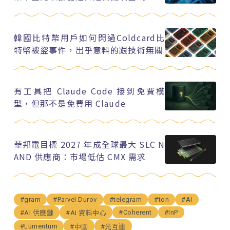
韓國比特幣用戶如何閃過Coldcard比
特幣被盜事件，出乎意料的跟技術無關
有工具把 Claude Code 接到免費模
型，但那不是免費用 Claude
華邦電目標 2027 年成全球最大 SLC N
AND 供應商：市場低估 CMX 需求
#gram
#Parvel Durov
#telegram
#ton
#AI
#Coherent
#InP
#AI 供應鏈
#AI 資料中心
#Lumentum
#中國
#光互連