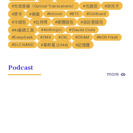
#光收發器（Optical Transceivers）
#光通訊
#矽光子
#bitcoin
#BTC
#Coldcard
#禁令
#美國
#冷錢包
#比特幣
#硬體錢包
#自託管錢包
#Anthropic
#Claude Code
#AI編碼工具
#DeepSeek
#CMX
#CXL
#DRAM
#NOR Flash
#SLC NAND
#華邦電 (2344)
#記憶體
Podcast
more