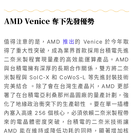
AMD Venice 奪下先發優勢
值得注意的是，AMD
推出
的 Venice 於今年取
得了重大性突破，成為業界首款採用台積電先進
二奈米製程實現量產的高效能運算產品。AMD
與台積電擁有深厚的長期合作關係，雙方將二奈
米製程與 SoIC-X 和 CoWoS-L 等先進封裝技術
完美結合 。除了會在台灣生產晶片，AMD 更部
署了在台積電亞利桑那州晶圓廠的量產計劃，強
化了地緣政治衝突下的生產韌性 。要在單一插槽
內塞入高達 256 個核心，必須依賴二奈米製程帶
來的電晶體密度突破，台積電的二奈米技術讓
AMD 能在維持或降低功耗的同時，顯著增加核