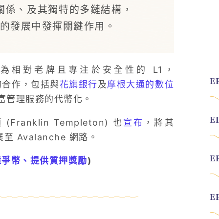
關係、及其獨特的多鏈結構，
代幣化的發展中發揮關鍵作用。
理，作為相對老牌且專注於安全性的 L1，
域的合作，包括與
花旗銀行
及
摩根大通的數位
富管理服務的代幣化。
klin Templeton) 也
宣布
，將其
展至 Avalanche 網路。
競爭幣、提供質押獎勵
)