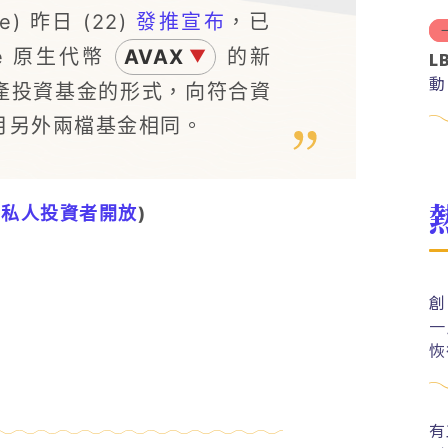
) 昨日 (22)
發推宣布
，已
he 原生代幣
AVAX
的新
▼
L
動
產投資基金的形式，向符合資
月另外兩檔基金相同。
僅向私人投資者開放
)
創
一
恢
有