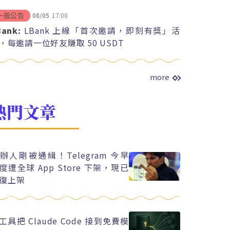
08/05
17:00
一般公告
Bank:
LBank 上線「首次邀請，即刻有獎」活
，每邀請一位好友賺取 50 USDT
more
熱門文章
辦人剛被通緝！Telegram 今早
度遭全球 App Store 下架，現已
復上架
工具把 Claude Code 接到免費模