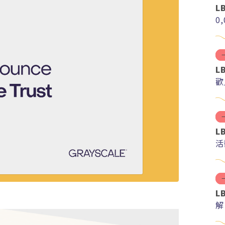
L
0
L
歡
L
活
L
解
分