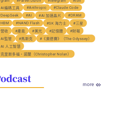
#gram
#Parvel Durov
#telegram
#ton
#Anthropic
#Claude Code
#AI編碼工具
#DeepSeek
#AI
#DRAM
#AI 加速晶片
#HBM
#NAND Flash
#SK 海力士
#三星
#營收
#產能
#美光
#記憶體
#財報
#AI監管
#馬斯克
#《奧德賽》（The Odyssey）
#AI 人工智慧
#克里斯多福・諾蘭（Christopher Nolan）
odcast
more