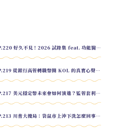
EP.220 好久不見！2026 試錄集 feat. 功能醫學營養師 美寶
EP.219 從銀行高管轉職幣圈 KOL 的真實心聲 feat.龜大
EP.217 美元穩定幣未來會如何演進？監管套利終將收斂？feat. 研究員 余哲安
EP.213 川普大攪局：袋鼠市上沖下洗怎麼回事？feat. Alvin