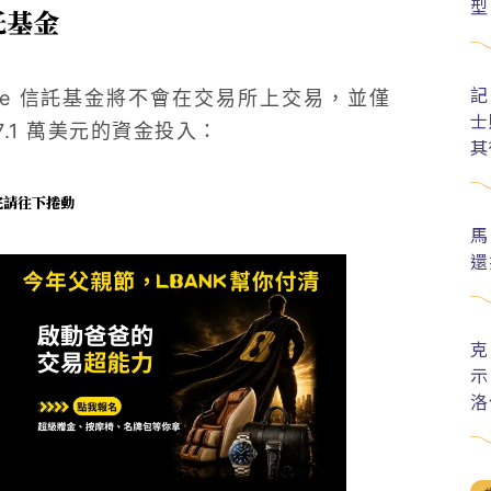
型
信託基金
記
che 信託基金將不會在交易所上交易，並僅
士
.1 萬美元的資金投入：
其
未完請往下捲動
馬
還
克
示
洛