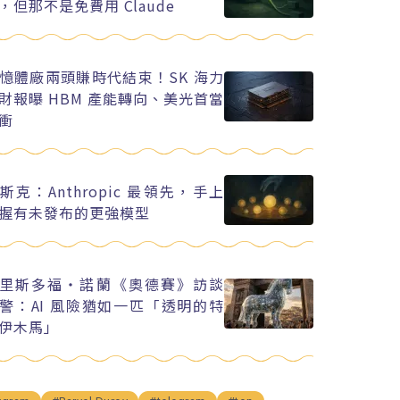
，但那不是免費用 Claude
憶體廠兩頭賺時代結束！SK 海力
財報曝 HBM 產能轉向、美光首當
衝
斯克：Anthropic 最領先，手上
握有未發布的更強模型
里斯多福・諾蘭《奧德賽》訪談
警：AI 風險猶如一匹「透明的特
伊木馬」