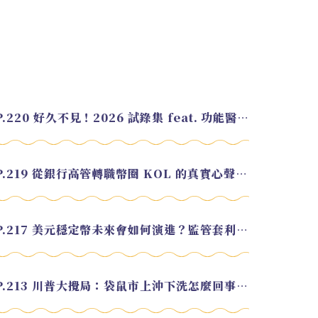
EP.220 好久不見！2026 試錄集 feat. 功能醫學營養師 美寶
EP.219 從銀行高管轉職幣圈 KOL 的真實心聲 feat.龜大
EP.217 美元穩定幣未來會如何演進？監管套利終將收斂？feat. 研究員 余哲安
EP.213 川普大攪局：袋鼠市上沖下洗怎麼回事？feat. Alvin