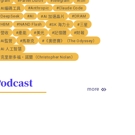
#gram
#Parvel Durov
#telegram
#ton
#Anthropic
#Claude Code
#AI編碼工具
#DeepSeek
#AI
#DRAM
#AI 加速晶片
#HBM
#NAND Flash
#SK 海力士
#三星
#營收
#產能
#美光
#記憶體
#財報
#AI監管
#馬斯克
#《奧德賽》（The Odyssey）
#AI 人工智慧
#克里斯多福・諾蘭（Christopher Nolan）
odcast
more