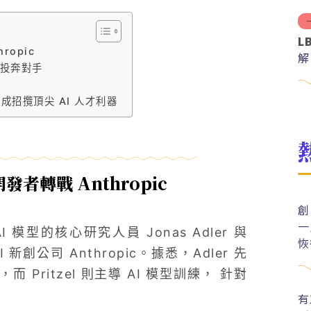
L
ropic
解
連投奔對手
分
權或成招攬頂尖 AI 人才利器
者轉戰 Anthropic
創
一
 AI 模型的核心研究人員 Jonas Adler 與
恢
AI 新創公司 Anthropic。據悉，Adler 先
而 Pritzel 則主導 AI 模型訓練， 針對
有