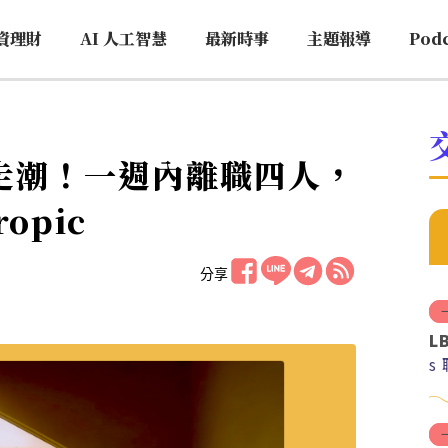
資理財
AI 人工智慧
最新時事
主題報導
Pod
爆出走潮！一週內離職四人，
opic
分享
L
s