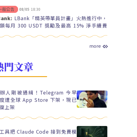
08/05
18:30
一般公告
Bank:
LBank「精英帶單員計畫」火熱進行中，
鎖每月 300 USDT 獎勵及最高 15% 淨手續費
紅
more
熱門文章
辦人剛被通緝！Telegram 今早
度遭全球 App Store 下架，現已
復上架
工具把 Claude Code 接到免費模