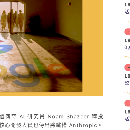
L
活
L
0
L
歡
L
奇 AI 研究員 Noam Shazeer 轉投
活
 核心開發人員也傳出將跳槽 Anthropic。