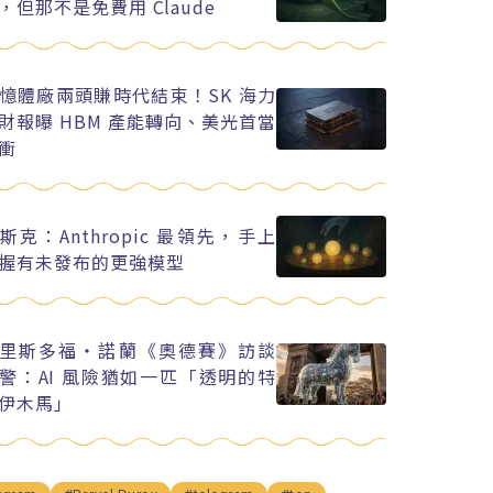
，但那不是免費用 Claude
憶體廠兩頭賺時代結束！SK 海力
財報曝 HBM 產能轉向、美光首當
衝
斯克：Anthropic 最領先，手上
握有未發布的更強模型
里斯多福・諾蘭《奧德賽》訪談
警：AI 風險猶如一匹「透明的特
伊木馬」