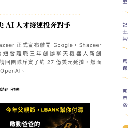
型
尖 AI 人才接連投奔對手
記
士
其
eer 正式宣布離開 Google，Shazeer
，期間曾短暫離職三年創辦聊天機器人新創
馬
azeer 請回團隊斥資了約 27 億美元延攬，然而
還
penAI。
未完請往下捲動
克
示
洛