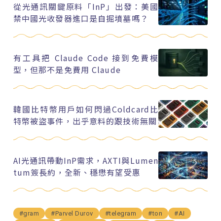
從光通訊關鍵原料「InP」出發：美國
禁中國光收發器進口是自掘墳墓嗎？
有工具把 Claude Code 接到免費模
型，但那不是免費用 Claude
韓國比特幣用戶如何閃過Coldcard比
特幣被盜事件，出乎意料的跟技術無關
AI光通訊帶動InP需求，AXTI與Lumen
tum簽長約，全新、穩懋有望受惠
#gram
#Parvel Durov
#telegram
#ton
#AI