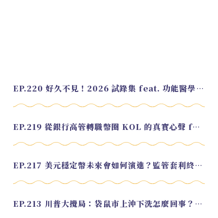
EP.220 好久不見！2026 試錄集 feat. 功能醫學營養師 美寶
EP.219 從銀行高管轉職幣圈 KOL 的真實心聲 feat.龜大
EP.217 美元穩定幣未來會如何演進？監管套利終將收斂？feat. 研究員 余哲安
EP.213 川普大攪局：袋鼠市上沖下洗怎麼回事？feat. Alvin