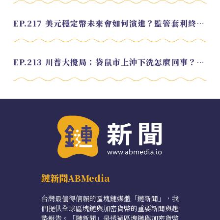
EP.217 美元穩定幣未來會如何演進？監管套利終將收斂？feat. 研究員 余哲安
EP.213 川普大攪局：袋鼠市上沖下洗怎麼回事？feat. Alvin
鏈新聞ABMedia
台灣最值得信賴的區塊鏈媒體「鏈新聞」，我
們提供全球區塊鏈與加密貨幣的重要新聞與趨
勢報告。「鏈新聞」是透過區塊鏈與加密貨幣