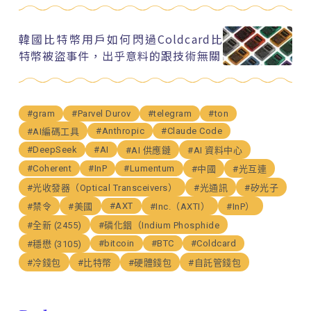
韓國比特幣用戶如何閃過Coldcard比
特幣被盜事件，出乎意料的跟技術無關
#gram
#Parvel Durov
#telegram
#ton
#Anthropic
#Claude Code
#AI編碼工具
#DeepSeek
#AI
#AI 供應鏈
#AI 資料中心
#Coherent
#InP
#Lumentum
#中國
#光互連
#光收發器（Optical Transceivers）
#光通訊
#矽光子
#AXT
#禁令
#美國
#Inc.（AXTI）
#InP）
#全新 (2455)
#磷化銦（Indium Phosphide
#bitcoin
#BTC
#Coldcard
#穩懋 (3105)
#冷錢包
#比特幣
#硬體錢包
#自託管錢包