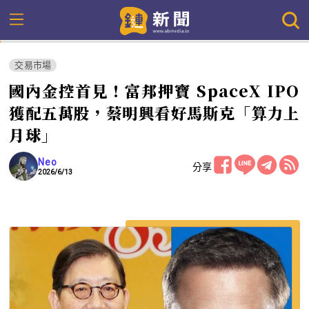
交易市場
國內金控首見！富邦押寶 SpaceX IPO
獲配五萬股，蔡明興看好馬斯克「算力上
月球」
Neo
分享
2026/6/13