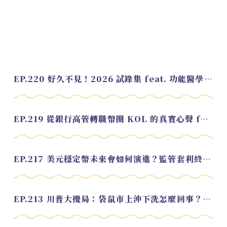
EP.220 好久不見！2026 試錄集 feat. 功能醫學營養師 美寶
EP.219 從銀行高管轉職幣圈 KOL 的真實心聲 feat.龜大
EP.217 美元穩定幣未來會如何演進？監管套利終將收斂？feat. 研究員 余哲安
EP.213 川普大攪局：袋鼠市上沖下洗怎麼回事？feat. Alvin