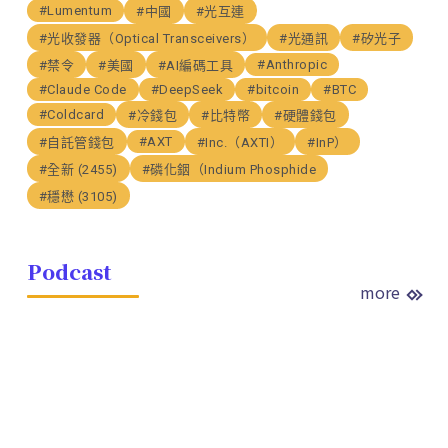
#Lumentum
#中國
#光互連
#光收發器（Optical Transceivers）
#光通訊
#矽光子
#Anthropic
#禁令
#美國
#AI編碼工具
#Claude Code
#DeepSeek
#bitcoin
#BTC
#Coldcard
#冷錢包
#比特幣
#硬體錢包
#AXT
#自託管錢包
#Inc.（AXTI）
#InP）
#全新 (2455)
#磷化銦（Indium Phosphide
#穩懋 (3105)
Podcast
more