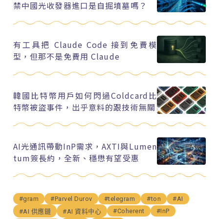
禁中國光收發器進口是自掘墳墓嗎？
有工具把 Claude Code 接到免費模
型，但那不是免費用 Claude
韓國比特幣用戶如何閃過Coldcard比
特幣被盜事件，出乎意料的跟技術無關
AI光通訊帶動InP需求，AXTI與Lumen
tum簽長約，全新、穩懋有望受惠
#gram
#Parvel Durov
#telegram
#ton
#AI
#Coherent
#InP
#AI 供應鏈
#AI 資料中心