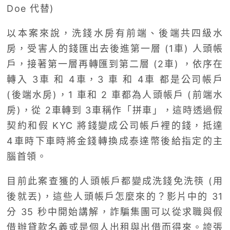
Doe 代替)
以本案來說，洗錢水房有前端、後端共四級水
房，受害人的錢匯出去後進第一層 (1車) 人頭帳
戶，接著第一層再轉匯到第二層 (2車) ，依序在
轉入 3車 和 4車，3 車 和 4車 都是公司帳戶
(後端水房)，1 車和 2 車都為人頭帳戶 (前端水
房)，從 2車轉到 3車稱作「拼車」，這時透過假
契約和假 KYC 將錢變成公司帳戶裡的錢，抵達
4車時下車時將金錢轉換成泰達幣後給指定的主
腦首領。
目前此案查獲的人頭帳戶都變成洗錢免洗筷 (用
後就丟)，這些人頭帳戶怎麼來的？影片中的 31
分 35 秒中開始講解，詐騙集團可以從求職與假
借辦貸款名義或是個人出租與出借而得來。誇張