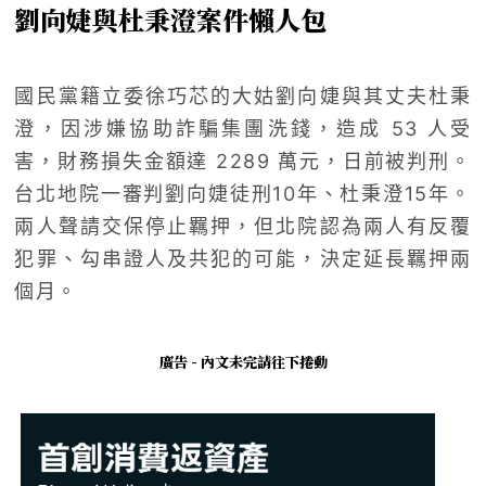
劉向婕與杜秉澄案件懶人包
國民黨籍立委徐巧芯的大姑劉向婕與其丈夫杜秉
澄，因涉嫌協助詐騙集團洗錢，造成 53 人受
害，財務損失金額達 2289 萬元，日前被判刑。
台北地院一審判劉向婕徒刑10年、杜秉澄15年。
兩人聲請交保停止羈押，但北院認為兩人有反覆
犯罪、勾串證人及共犯的可能，決定延長羈押兩
個月。
廣告 - 內文未完請往下捲動