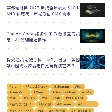
華邦電目標 2027 年成全球最大 SLC N
AND 供應商：市場低估 CMX 需求
Claude Code 讓多個工作階段互傳訊
息：AI 代理開始協作
從光通訊關鍵原料「InP」出發：美國
禁中國光收發器進口是自掘墳墓嗎？
#gram
#Parvel Durov
#telegram
#ton
#DeepMind
#Gemini
#Google Cloud
#CMX
#CXL
#DRAM
#NOR Flash
#SLC NAND
#AI agent
#Anthropic
#華邦電 (2344)
#記憶體
#Claude Code
#AI
#AI 供應鏈
#AI 資料中心