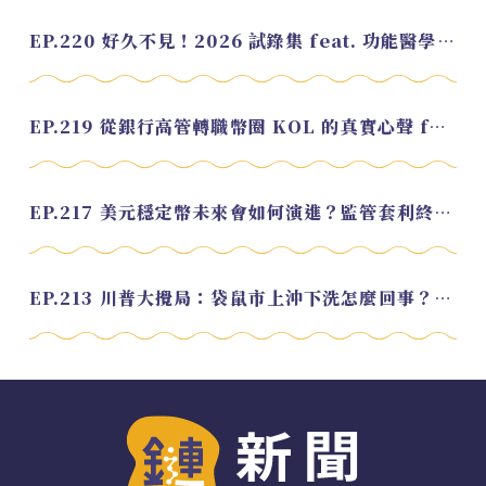
EP.220 好久不見！2026 試錄集 feat. 功能醫學營養師 美寶
EP.219 從銀行高管轉職幣圈 KOL 的真實心聲 feat.龜大
EP.217 美元穩定幣未來會如何演進？監管套利終將收斂？feat. 研究員 余哲安
EP.213 川普大攪局：袋鼠市上沖下洗怎麼回事？feat. Alvin