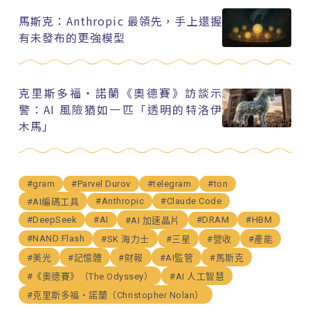
馬斯克：Anthropic 最領先，手上還握
有未發布的更強模型
克里斯多福・諾蘭《奧德賽》訪談示
警：AI 風險猶如一匹「透明的特洛伊
木馬」
#gram
#Parvel Durov
#telegram
#ton
#Anthropic
#Claude Code
#AI編碼工具
#DeepSeek
#AI
#DRAM
#HBM
#AI 加速晶片
#NAND Flash
#SK 海力士
#三星
#營收
#產能
#美光
#記憶體
#財報
#AI監管
#馬斯克
#《奧德賽》（The Odyssey）
#AI 人工智慧
#克里斯多福・諾蘭（Christopher Nolan）