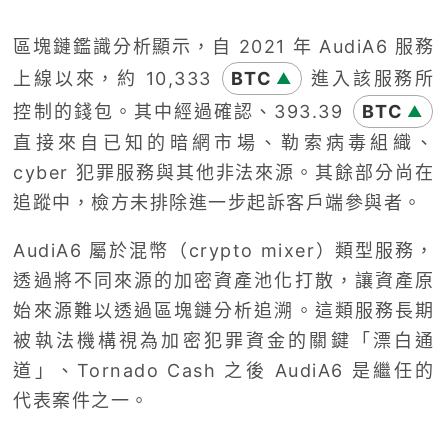
區塊鏈鑑識分析顯示，自 2021 年 AudiA6 服務
上線以來，約 10,333
BTC
進入該服務所
▲
控制的錢包。其中經過確認、393.39
BTC
▲
直接來自已知的暗網市場、勒索病毒組織、
cyber 犯罪服務與其他非法來源。其餘部分尚在
追蹤中，檢方未排除進一步起訴客戶端參與者。
AudiA6 屬於混幣（crypto mixer）類型服務，
透過將不同來源的加密資產池化打散，讓資產原
始來源難以透過區塊鏈分析追溯。這類服務長期
被執法機構視為加密犯罪資金的關鍵「漂白通
道」、Tornado Cash 之後 AudiA6 是繼任的
代表案件之一。