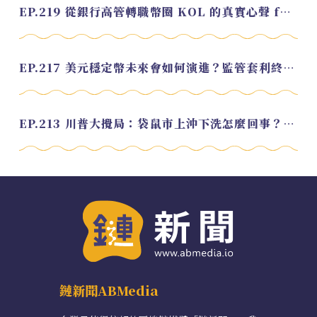
EP.219 從銀行高管轉職幣圈 KOL 的真實心聲 feat.龜大
EP.217 美元穩定幣未來會如何演進？監管套利終將收斂？feat. 研究員 余哲安
EP.213 川普大攪局：袋鼠市上沖下洗怎麼回事？feat. Alvin
鏈新聞ABMedia