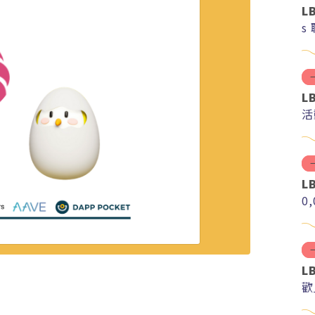
L
s
L
活
L
0
L
歡