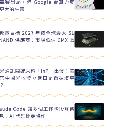
競賽出局，但 Google 賣算力反
更大的生意
邦電目標 2027 年成全球最大 SL
 NAND 供應商：市場低估 CMX 需
光通訊關鍵原料「InP」出發：美
禁中國光收發器進口是自掘墳墓
？
laude Code 讓多個工作階段互傳
息：AI 代理開始協作