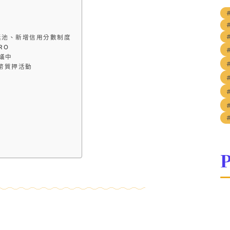
ult 獎池、新增信用分數制度
RO
熱議中
啟代幣質押活動
P