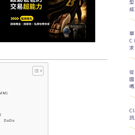
型
成
華
C
求
從
國
嗎
AMM)
C
X
訊
 DoDo