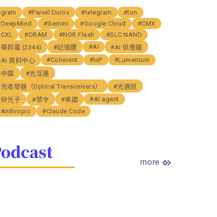
#gram
#Parvel Durov
#telegram
#ton
#DeepMind
#Gemini
#Google Cloud
#CMX
#CXL
#DRAM
#NOR Flash
#SLC NAND
#AI
#華邦電 (2344)
#記憶體
#AI 供應鏈
#Coherent
#InP
#Lumentum
#AI 資料中心
#中國
#光互連
#光收發器（Optical Transceivers）
#光通訊
#AI agent
#矽光子
#禁令
#美國
#Anthropic
#Claude Code
odcast
more