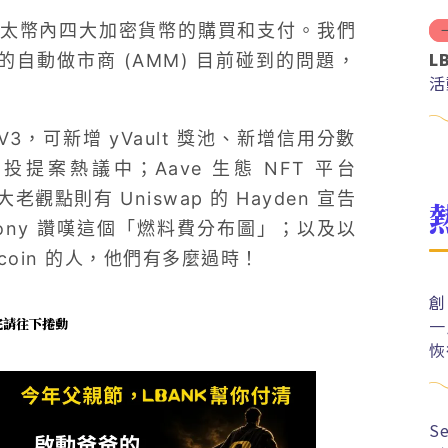
太幣內四大加密貨幣的購買和支付。我們
L
的自動做市商 (AMM) 目前碰到的問題，
活
 V3，可新增 yVault 獎池、新增信用分數
溯空投提案熱議中；Aave 生態 NFT 平台
老觀點則有 Uniswap 的 Hayden 宣告
nthony 讚嘆這個「燃料費分布圖」；以及以
coin 的人，他們有多麼過時！
創
一
未完請往下捲動
恢
S