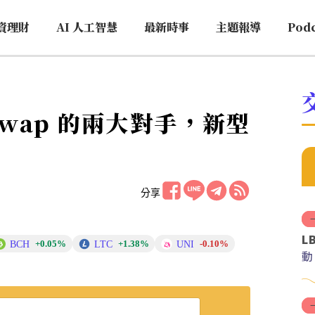
資理財
AI 人工智慧
最新時事
主題報導
Pod
niswap 的兩大對手，新型
分享
L
BCH
LTC
UNI
+0.05%
+1.38%
-0.10%
動