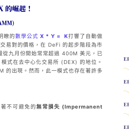
EX 的崛起！
(AMM)
明瞭的
數學公式
X * Y = K
打響了自動做
易對的價格，在 DeFi 的起步階段為市
量從九月份開始常常超過 400M 美元，已
M 模式在去中心化交易所 (DEX) 的地位。
MM 的出現。然而，此一模式也存在著許多
伴隨著不可避免的
無常損失 (Impermanent