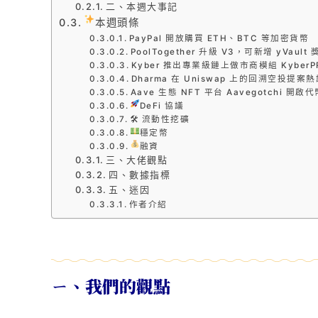
二、本週大事記
本週頭條
PayPal 開放購買 ETH、BTC 等加密貨幣
PoolTogether 升級 V3，可新增 yVa
Kyber 推出專業級鏈上做市商模組 KyberP
Dharma 在 Uniswap 上的回溯空投提案
Aave 生態 NFT 平台 Aavegotchi 開
DeFi 協議
🛠 流動性挖礦
穩定幣
融資
三、大佬觀點
四、數據指標
五、迷因
作者介紹
ㄧ、我們的觀點