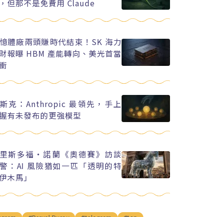
，但那不是免費用 Claude
憶體廠兩頭賺時代結束！SK 海力
財報曝 HBM 產能轉向、美光首當
衝
斯克：Anthropic 最領先，手上
握有未發布的更強模型
里斯多福・諾蘭《奧德賽》訪談
警：AI 風險猶如一匹「透明的特
伊木馬」