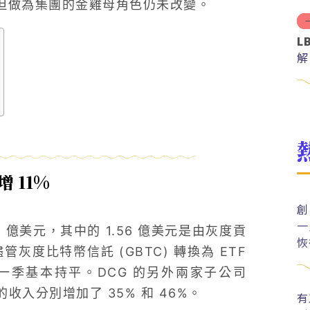
出，但做為集團的金雞母角色仍未改變。
L
解
分
 11%
創
一
9 億美元，其中的 1.56 億美元是由灰度貢
恢
度比特幣信託 (GBTC) 轉換為 ETF
季基本持平。DCG 的另外兩家子公司
 的收入分別增加了 35% 和 46%。
有