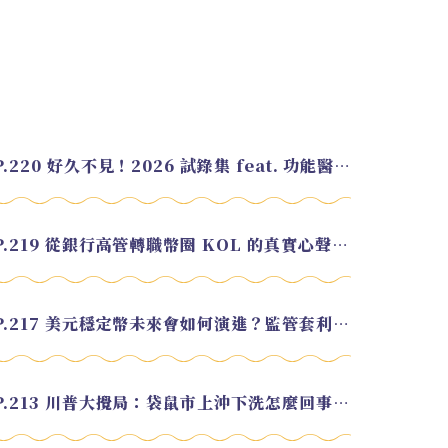
EP.220 好久不見！2026 試錄集 feat. 功能醫學營養師 美寶
EP.219 從銀行高管轉職幣圈 KOL 的真實心聲 feat.龜大
EP.217 美元穩定幣未來會如何演進？監管套利終將收斂？feat. 研究員 余哲安
EP.213 川普大攪局：袋鼠市上沖下洗怎麼回事？feat. Alvin