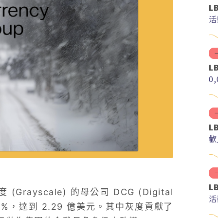
L
活
L
0
L
歡
L
ayscale) 的母公司 DCG (Digital
活
 11%，達到 2.29 億美元。其中灰度貢獻了