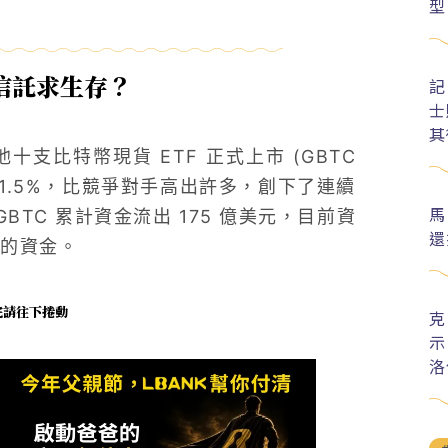
型
信託求生存？
記
士
其
十支比特幣現貨 ETF 正式上市 (GBTC
 1.5%，比競爭對手高出許多，創下了連續
馬
GBTC 累計資金流出 175 億美元，目前資
還
半的資金。
未完請往下捲動
克
示
洛