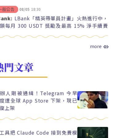
08/05
18:30
一般公告
Bank:
LBank「精英帶單員計畫」火熱進行中，
鎖每月 300 USDT 獎勵及最高 15% 淨手續費
紅
more
熱門文章
辦人剛被通緝！Telegram 今早
度遭全球 App Store 下架，現已
復上架
工具把 Claude Code 接到免費模