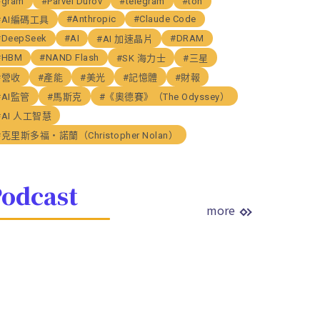
#gram
#Parvel Durov
#telegram
#ton
#Anthropic
#Claude Code
#AI編碼工具
#DeepSeek
#AI
#DRAM
#AI 加速晶片
#HBM
#NAND Flash
#SK 海力士
#三星
#營收
#產能
#美光
#記憶體
#財報
#AI監管
#馬斯克
#《奧德賽》（The Odyssey）
#AI 人工智慧
#克里斯多福・諾蘭（Christopher Nolan）
odcast
more