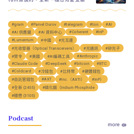
#gram
#Parvel Durov
#telegram
#ton
#AI
#Coherent
#InP
#AI 供應鏈
#AI 資料中心
#Lumentum
#中國
#光互連
#光收發器（Optical Transceivers）
#光通訊
#矽光子
#Anthropic
#禁令
#美國
#AI編碼工具
#Claude Code
#DeepSeek
#bitcoin
#BTC
#Coldcard
#冷錢包
#比特幣
#硬體錢包
#AXT
#自託管錢包
#Inc.（AXTI）
#InP）
#全新 (2455)
#磷化銦（Indium Phosphide
#穩懋 (3105)
Podcast
more