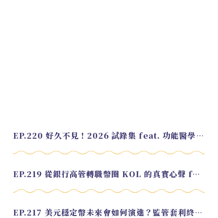
EP.220 好久不見！2026 試錄集 feat. 功能醫學營養師 美寶
EP.219 從銀行高管轉職幣圈 KOL 的真實心聲 feat.龜大
EP.217 美元穩定幣未來會如何演進？監管套利終將收斂？feat. 研究員 余哲安