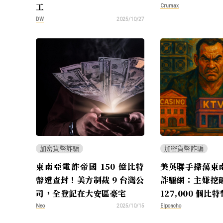
工
Crumax
DW
2025/10/27
加密貨幣詐騙
加密貨幣詐騙
東南亞電詐帝國 150 億比特
美英聯手掃蕩東
幣遭查封！美方制裁 9 台灣公
詐騙網：主嫌挖
司，全登記在大安區豪宅
127,000 個比特
Neo
Elponcho
2025/10/15