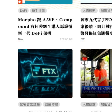
DeFi
新手指南
人物觀點
加密貨
Morpho 跟 AAVE、Comp
陳零九代言 JPE
ound 有何差別？講人話說懂
案後續，網紅林
新一代 DeFi 架構
警發佈紅色通輯
Neo
DW
2025/11/8
加密貨幣詐騙
政策監理
人物觀點
加密貨