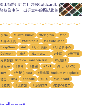
國比特幣用戶如何閃過Coldcard比
幣被盜事件，出乎意料的跟技術無
#gram
#Parvel Durov
#telegram
#ton
#Anthropic
#Claude Code
#AI編碼工具
#DeepSeek
#AI
#AI 供應鏈
#AI 資料中心
#Coherent
#InP
#Lumentum
#中國
#光互連
#光收發器（Optical Transceivers）
#光通訊
#AXT
#矽光子
#禁令
#美國
#Inc.（AXTI）
#InP）
#全新 (2455)
#磷化銦（Indium Phosphide
#bitcoin
#BTC
#Coldcard
#穩懋 (3105)
#冷錢包
#比特幣
#硬體錢包
#自託管錢包
odcast