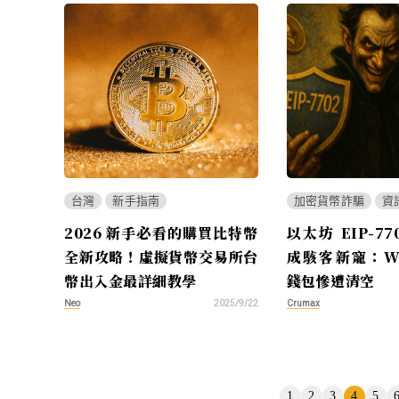
台灣
新手指南
加密貨幣詐騙
資
2026 新手必看的購買比特幣
以太坊 EIP-7
全新攻略！虛擬貨幣交易所台
成駭客新寵：WL
幣出入金最詳細教學
錢包慘遭清空
Neo
Crumax
2025/9/22
頁
1
2
3
4
5