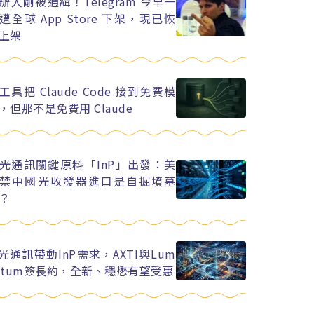
辦人剛被通緝！Telegram 今早一
遭全球 App Store 下架，現已恢
上架
工具把 Claude Code 接到免費模
，但那不是免費用 Claude
光通訊關鍵原料「InP」出發：美
禁中國光收發器進口是自掘墳墓
？
I光通訊帶動InP需求，AXTI與Lum
ntum簽長約，全新、穩懋有望受惠