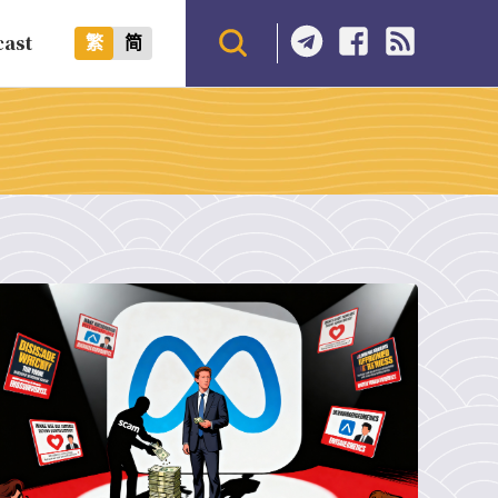
cast
繁
简