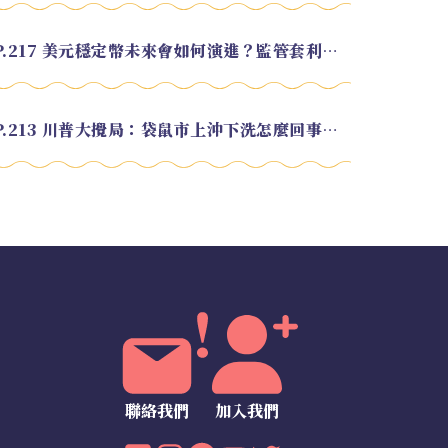
EP.217 美元穩定幣未來會如何演進？監管套利終將收斂？feat. 研究員 余哲安
EP.213 川普大攪局：袋鼠市上沖下洗怎麼回事？feat. Alvin
聯絡我們
加入我們