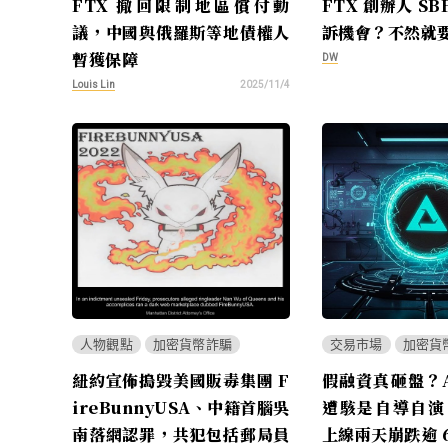
FTX 撤回限制地區償付動
FTX 創辦人 S
議，中國與俄羅斯等地債權人
訴機會？不然就要
暫獲保障
DW
Louis Lin
2025/11/4
人物觀點
加密貨幣詐騙
交易市場
加密貨
紐約宣佈搗毀美國販毒集團 F
假融資真砸盤？As
ireBunnyUSA、中籍首腦吳
遭駭是自導自演？
南落網認罪，共犯包括郵局員
上線兩天崩跌逾 