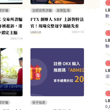
L
幣詐騙
加密貨幣詐騙
政策監理
動
X 交易所詐騙
FTX 創辦人 SBF 上訴對幹法
作被起訴，港
官！現場完整逐字稿搶先看
令鎖定主腦
Louis Lin
2025/11/5
L
2025/11/6
聯
L
活
L
幣詐騙
新手指南
0