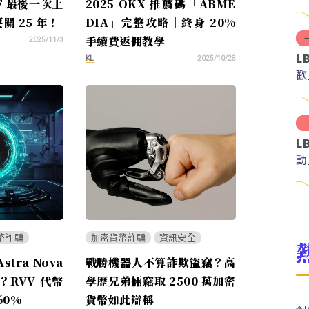
BF 最後一次上
2025 OKX 推薦碼「ABME
關 25 年！
DIA」完整攻略｜終身 20%
手續費返佣教學
2025/11/3
L
KL
2025/10/28
歡
L
動
幣詐騙
加密貨幣詐騙
資訊安全
tra Nova
戰勝機器人不算詐欺盜竊？高
RVV 代幣
學歷兄弟倆竊取 2500 萬加密
60%
貨幣如此辯稱