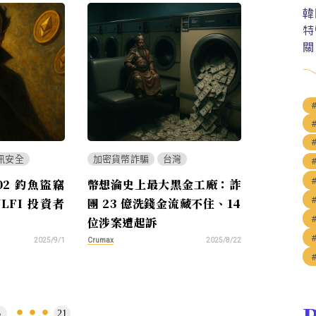
韓
特
關
訊安全
加密貨幣詐騙
台灣
702 釣魚盜竊
幣想淪史上最大黑金工廠：詐
FI 投資者
團 23 億洗錢金流藏不住、14
位涉案遭起訴
Crumax
2025/9/1
2025/8/22
P
6
21