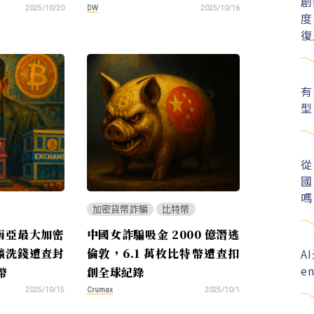
創
DW
2025/10/20
2025/10/16
度
復
有
型
從
國
嗎
加密貨幣詐騙
比特幣
南亞最大加密
中國女詐騙吸金 2000 億潛逃
A
礦洗錢遭查封
倫敦，6.1 萬枚比特幣遭查扣
e
幣
創全球紀錄
Crumax
2025/10/15
2025/10/1