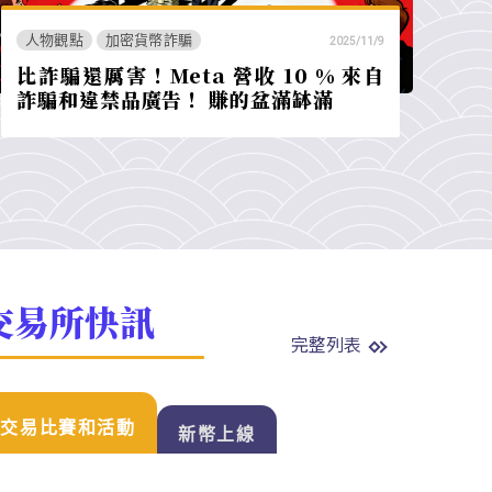
人物觀點
加密貨幣詐騙
2025/11/9
比詐騙還厲害！Meta 營收 10 % 來自
詐騙和違禁品廣告！ 賺的盆滿缽滿
交易所快訊
完整列表
交易比賽和活動
新幣上線