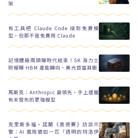
架
有工具把 Claude Code 接到免費模
型，但那不是免費用 Claude
記憶體廠兩頭賺時代結束！SK 海力士
財報曝 HBM 產能轉向、美光首當其衝
馬斯克：Anthropic 最領先，手上還握
有未發布的更強模型
克里斯多福・諾蘭《奧德賽》訪談示
警：AI 風險猶如一匹「透明的特洛伊