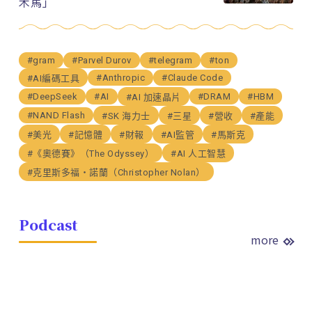
木馬」
#gram
#Parvel Durov
#telegram
#ton
#Anthropic
#Claude Code
#AI編碼工具
#DeepSeek
#AI
#DRAM
#HBM
#AI 加速晶片
#NAND Flash
#SK 海力士
#三星
#營收
#產能
#美光
#記憶體
#財報
#AI監管
#馬斯克
#《奧德賽》（The Odyssey）
#AI 人工智慧
#克里斯多福・諾蘭（Christopher Nolan）
Podcast
more