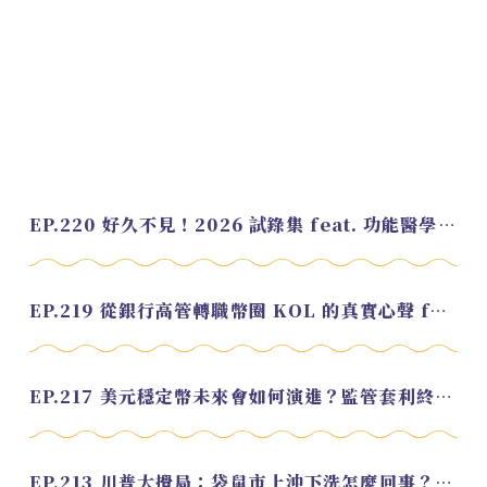
EP.220 好久不見！2026 試錄集 feat. 功能醫學營養師 美寶
EP.219 從銀行高管轉職幣圈 KOL 的真實心聲 feat.龜大
EP.217 美元穩定幣未來會如何演進？監管套利終將收斂？feat. 研究員 余哲安
EP.213 川普大攪局：袋鼠市上沖下洗怎麼回事？feat. Alvin