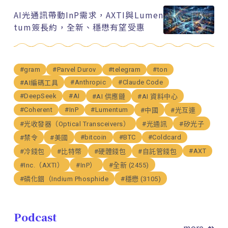
AI光通訊帶動InP需求，AXTI與Lumen
tum簽長約，全新、穩懋有望受惠
#gram
#Parvel Durov
#telegram
#ton
#Anthropic
#Claude Code
#AI編碼工具
#DeepSeek
#AI
#AI 供應鏈
#AI 資料中心
#Coherent
#InP
#Lumentum
#中國
#光互連
#光收發器（Optical Transceivers）
#光通訊
#矽光子
#bitcoin
#BTC
#Coldcard
#禁令
#美國
#AXT
#冷錢包
#比特幣
#硬體錢包
#自託管錢包
#Inc.（AXTI）
#InP）
#全新 (2455)
#磷化銦（Indium Phosphide
#穩懋 (3105)
Podcast
more