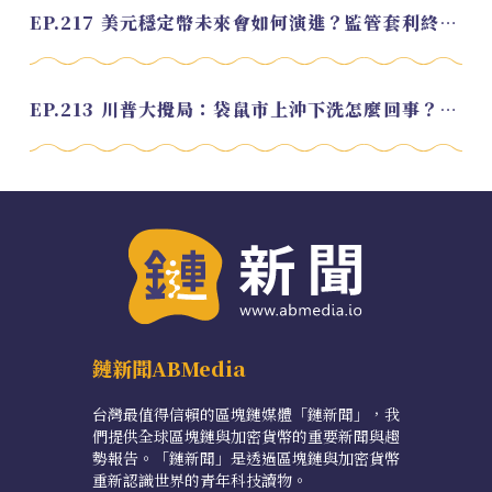
EP.217 美元穩定幣未來會如何演進？監管套利終將收斂？feat. 研究員 余哲安
EP.213 川普大攪局：袋鼠市上沖下洗怎麼回事？feat. Alvin
鏈新聞ABMedia
台灣最值得信賴的區塊鏈媒體「鏈新聞」，我
們提供全球區塊鏈與加密貨幣的重要新聞與趨
勢報告。「鏈新聞」是透過區塊鏈與加密貨幣
重新認識世界的青年科技讀物。