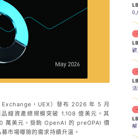
L
0
L
歡
L
活
Exchange，UEX）發布 2026 年 5 月
產品線資產總規模突破 1.108 億美元。其
L
80 萬美元，掛鉤 OpenAI 的 preOPAI 價
解
化私募市場曝險的需求持續升溫。
分