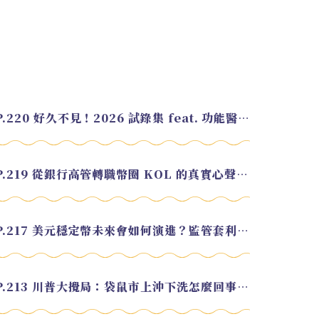
EP.220 好久不見！2026 試錄集 feat. 功能醫學營養師 美寶
EP.219 從銀行高管轉職幣圈 KOL 的真實心聲 feat.龜大
EP.217 美元穩定幣未來會如何演進？監管套利終將收斂？feat. 研究員 余哲安
EP.213 川普大攪局：袋鼠市上沖下洗怎麼回事？feat. Alvin