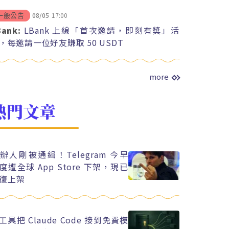
08/05
17:00
一般公告
Bank:
LBank 上線「首次邀請，即刻有獎」活
，每邀請一位好友賺取 50 USDT
more
熱門文章
辦人剛被通緝！Telegram 今早
度遭全球 App Store 下架，現已
復上架
工具把 Claude Code 接到免費模