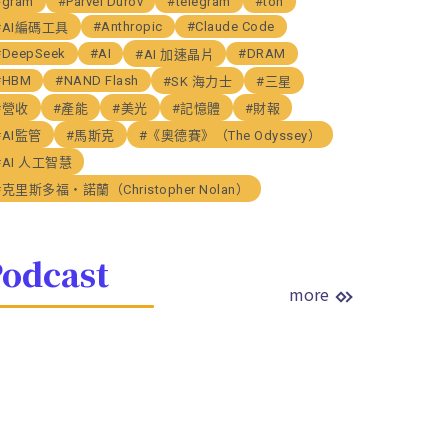
#gram
#Parvel Durov
#telegram
#ton
#Anthropic
#Claude Code
#AI編碼工具
#DeepSeek
#AI
#DRAM
#AI 加速晶片
#HBM
#NAND Flash
#SK 海力士
#三星
#營收
#產能
#美光
#記憶體
#財報
#AI監管
#馬斯克
#《奧德賽》（The Odyssey）
#AI 人工智慧
#克里斯多福・諾蘭（Christopher Nolan）
odcast
more