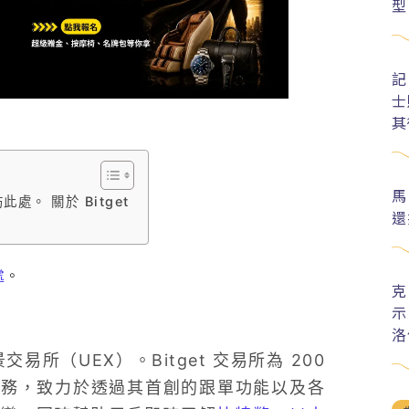
型
記
士
其
馬
處。 關於 Bitget
還
處
。
克
示
洛
易所（UEX）。Bitget 交易所為 200
供服務，致力於透過其首創的跟單功能以及各