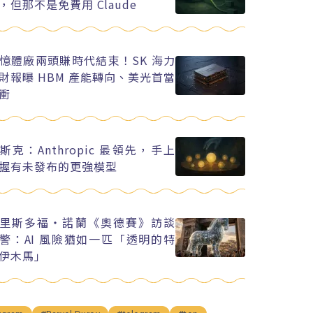
，但那不是免費用 Claude
憶體廠兩頭賺時代結束！SK 海力
財報曝 HBM 產能轉向、美光首當
衝
斯克：Anthropic 最領先，手上
握有未發布的更強模型
里斯多福・諾蘭《奧德賽》訪談
警：AI 風險猶如一匹「透明的特
伊木馬」