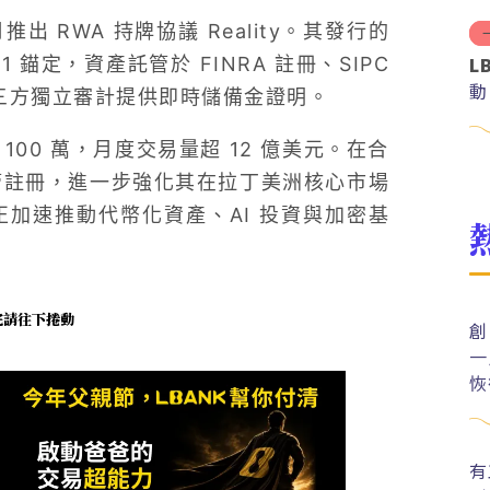
月推出 RWA 持牌協議 Reality。其發行的
L
1 錨定，資產託管於 FINRA 註冊、SIPC
動
第三方獨立審計提供即時儲備金證明。
破 100 萬，月度交易量超 12 億美元。在合
監管註冊，進一步強化其在拉丁美洲核心市場
 正加速推動代幣化資產、AI 投資與加密基
未完請往下捲動
創
一
恢
有