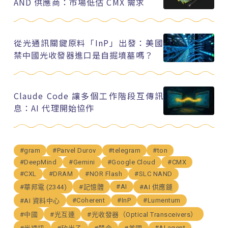
AND 供應商：市場低估 CMX 需求
從光通訊關鍵原料「InP」出發：美國
禁中國光收發器進口是自掘墳墓嗎？
Claude Code 讓多個工作階段互傳訊
息：AI 代理開始協作
#gram
#Parvel Durov
#telegram
#ton
#DeepMind
#Gemini
#Google Cloud
#CMX
#CXL
#DRAM
#NOR Flash
#SLC NAND
#AI
#華邦電 (2344)
#記憶體
#AI 供應鏈
#Coherent
#InP
#Lumentum
#AI 資料中心
#中國
#光互連
#光收發器（Optical Transceivers）
#AI agent