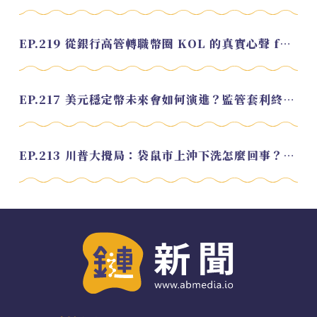
EP.219 從銀行高管轉職幣圈 KOL 的真實心聲 feat.龜大
EP.217 美元穩定幣未來會如何演進？監管套利終將收斂？feat. 研究員 余哲安
EP.213 川普大攪局：袋鼠市上沖下洗怎麼回事？feat. Alvin